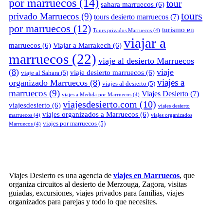
por marruecos
(14)
tour
sahara marruecos
(6)
tours
privado Marruecos
(9)
tours desierto marruecos
(7)
por marruecos
(12)
turismo en
Tours privados Marruecos
(4)
viajar a
marruecos
(6)
Viajar a Marrakech
(6)
marruecos
(22)
viaje al desierto Marruecos
(8)
viaje
viaje desierto marruecos
(6)
viaje al Sahara
(5)
viajes a
organizado Marruecos
(8)
viajes al desierto
(5)
marruecos
(9)
Viajes Desierto
(7)
viajes a Medida por Marruecos
(4)
viajesdesierto.com
(10)
viajesdesierto
(6)
viajes desierto
viajes organizados a Marruecos
(6)
marruecos
(4)
viajes organizados
viajes por marruecos
(5)
Marruecos
(4)
Viajes Desierto es una agencia de
viajes en Marruecos
, que
organiza circuitos al desierto de Merzouga, Zagora, visitas
guiadas, excursiones, viajes privados para familias, viajes
organizados para parejas y todo lo que necesites.