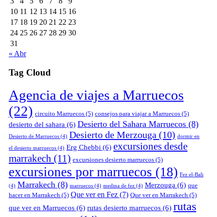
3
4
5
6
7
8
9
10
11
12
13
14
15
16
17
18
19
20
21
22
23
24
25
26
27
28
29
30
31
« Abr
Tag Cloud
Agencia de viajes a Marruecos
(22)
circuito Marruecos
(5)
consejos para viajar a Marruecos
(5)
Desierto del Sahara Marruecos
(8)
desierto del sahara
(6)
Desierto de Merzouga
(10)
Desierto de Marruecos
(4)
dormir en
excursiones desde
Erg Chebbi
(6)
el desierto marruecos
(4)
marrakech
(11)
excursiones desierto marruecos
(5)
excursiones por marruecos
(18)
Fez el-Bali
Marrakech
(8)
Merzouga
(6)
que
(4)
marruecos
(4)
medina de fez
(4)
Que ver en Fez
(7)
hacer en Marrakech
(5)
Que ver en Marrakech
(5)
rutas
que ver en Marruecos
(6)
rutas desierto marruecos
(6)