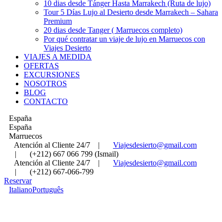
10 dias desde Tánger Hasta Marrakech (Ruta de lujo)
Tour 5 Días Lujo al Desierto desde Marrakech – Sahara
Premium
20 dias desde Tanger ( Marruecos completo)
Por qué contratar un viaje de lujo en Marruecos con
Viajes Desierto
VIAJES A MEDIDA
OFERTAS
EXCURSIONES
NOSOTROS
BLOG
CONTACTO
España
España
Marruecos
Atención al Cliente 24/7
|
Viajesdesierto@gmail.com
|
(+212) 667 066 799 (Ismail)
Atención al Cliente 24/7
|
Viajesdesierto@gmail.com
|
(+212) 667-066-799
Reservar
Italiano
Português