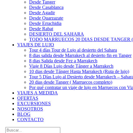
Desde Tanger
Desde Casablanca
Desde Agadir
Desde Ouarzazate
Desde Errachidia
Desde Rabat
DESIERTO DEL SAHARA
TODO MARRUECOS 20 DIAS DESDE TANGER (
VIAJES DE LUJO
Tour 4 días Tour de Lujo al desierto del Sahara
8 dias salida desde Marrakech al desierto fin en Tanger
8 dias Salida desde Fez a Marrakech
Viaje 8 Días Lujo desde Tánger a Marrakech
10 dias desde Tánger Hasta Marrakech (Ruta de lujo)
Tour 5 Días Lujo al Desierto desde Marrakech – Saha
20 dias desde Tanger ( Marruecos completo)
Por qué contratar un viaje de lujo en Marruecos con Via
VIAJES A MEDIDA
OFERTAS
EXCURSIONES
NOSOTROS
BLOG
CONTACTO