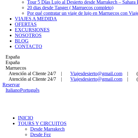
Tour 5 Días Lujo al Desierto desde Marrakech – Sahara
20 dias desde Tanger ( Marruecos completo)
Por qué contratar un viaje de lujo en Marruecos con Viaj
VIAJES A MEDIDA
OFERTAS
EXCURSIONES
NOSOTROS
BLOG
CONTACTO
España
España
Marruecos
Atención al Cliente 24/7
|
Viajesdesierto@gmail.com
|
Atención al Cliente 24/7
|
Viajesdesierto@gmail.com
|
Reservar
Italiano
Português
INICIO
TOURS Y CIRCUITOS
Desde Marrakech
Desde Fez