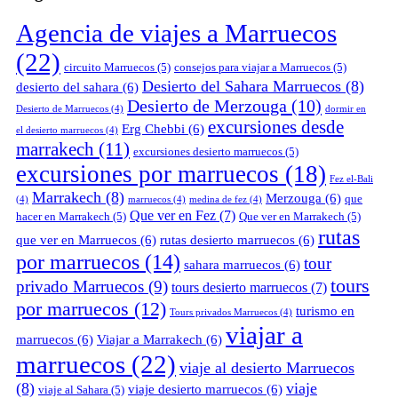
Agencia de viajes a Marruecos
(22)
circuito Marruecos
(5)
consejos para viajar a Marruecos
(5)
Desierto del Sahara Marruecos
(8)
desierto del sahara
(6)
Desierto de Merzouga
(10)
Desierto de Marruecos
(4)
dormir en
excursiones desde
Erg Chebbi
(6)
el desierto marruecos
(4)
marrakech
(11)
excursiones desierto marruecos
(5)
excursiones por marruecos
(18)
Fez el-Bali
Marrakech
(8)
Merzouga
(6)
que
(4)
marruecos
(4)
medina de fez
(4)
Que ver en Fez
(7)
hacer en Marrakech
(5)
Que ver en Marrakech
(5)
rutas
que ver en Marruecos
(6)
rutas desierto marruecos
(6)
por marruecos
(14)
tour
sahara marruecos
(6)
tours
privado Marruecos
(9)
tours desierto marruecos
(7)
por marruecos
(12)
turismo en
Tours privados Marruecos
(4)
viajar a
marruecos
(6)
Viajar a Marrakech
(6)
marruecos
(22)
viaje al desierto Marruecos
(8)
viaje
viaje desierto marruecos
(6)
viaje al Sahara
(5)