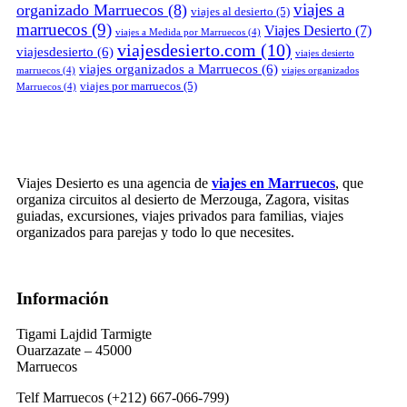
viajes a
organizado Marruecos
(8)
viajes al desierto
(5)
marruecos
(9)
Viajes Desierto
(7)
viajes a Medida por Marruecos
(4)
viajesdesierto.com
(10)
viajesdesierto
(6)
viajes desierto
viajes organizados a Marruecos
(6)
marruecos
(4)
viajes organizados
viajes por marruecos
(5)
Marruecos
(4)
Viajes Desierto es una agencia de
viajes en Marruecos
, que
organiza circuitos al desierto de Merzouga, Zagora, visitas
guiadas, excursiones, viajes privados para familias, viajes
organizados para parejas y todo lo que necesites.
Información
Tigami Lajdid Tarmigte
Ouarzazate – 45000
Marruecos
Telf Marruecos (+212) 667-066-799)