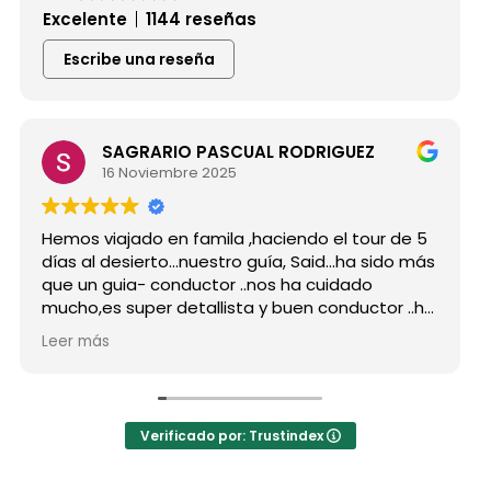
Excelente
1144 reseñas
Escribe una reseña
SAGRARIO PASCUAL RODRIGUEZ
16 Noviembre 2025
s viajado en famila ,haciendo el tour de 5
Hicimos 
 al desierto...nuestro guía, Said...ha sido más
grupo d
un guia- conductor ..nos ha cuidado
para si
o,es super detallista y buen conductor ..ha
Desde mi
do atento a todas nuestras peticiones y
reserva
 más
Leer má
enseñado muchos lugares
como po
vidables...Muy Buen Profesional y mejor
antes d
ona..Gracias Said.
todas m
uanto a la agencia,..súper agradecida a Mila
La orga
Verificado por: Trustindex
hoteles
a hotel