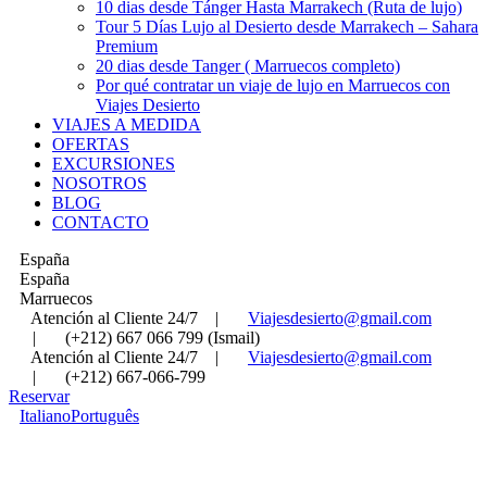
10 dias desde Tánger Hasta Marrakech (Ruta de lujo)
Tour 5 Días Lujo al Desierto desde Marrakech – Sahara
Premium
20 dias desde Tanger ( Marruecos completo)
Por qué contratar un viaje de lujo en Marruecos con
Viajes Desierto
VIAJES A MEDIDA
OFERTAS
EXCURSIONES
NOSOTROS
BLOG
CONTACTO
España
España
Marruecos
Atención al Cliente 24/7
|
Viajesdesierto@gmail.com
|
(+212) 667 066 799 (Ismail)
Atención al Cliente 24/7
|
Viajesdesierto@gmail.com
|
(+212) 667-066-799
Reservar
Italiano
Português