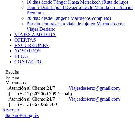
10 dias desde Tánger Hasta Marrakech (Ruta de lujo)
Tour 5 Días Lujo al Desierto desde Marrakech – Sahara
Premium
20 dias desde Tanger ( Marruecos completo)
Por qué contratar un viaje de lujo en Marruecos con
Viajes Desierto
VIAJES A MEDIDA
OFERTAS
EXCURSIONES
NOSOTROS
BLOG
CONTACTO
España
España
Marruecos
Atención al Cliente 24/7
|
Viajesdesierto@gmail.com
|
(+212) 667 066 799 (Ismail)
Atención al Cliente 24/7
|
Viajesdesierto@gmail.com
|
(+212) 667-066-799
Reservar
Italiano
Português