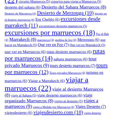
(22)
circuito Marruecos
(5)
consejos para viajar a Marruecos
(5)
Desierto del Sahara Marruecos
(8)
desierto del sahara
(6)
Desierto de Merzouga
(10)
Desierto de Marruecos
(4)
dormir en
excursiones desde
Erg Chebbi
(6)
el desierto marruecos
(4)
marrakech
(11)
excursiones desierto marruecos
(5)
excursiones por marruecos
(18)
Fez el-Bali
Marrakech
(8)
Merzouga
(6)
que
(4)
marruecos
(4)
medina de fez
(4)
Que ver en Fez
(7)
hacer en Marrakech
(5)
Que ver en Marrakech
(5)
rutas
que ver en Marruecos
(6)
rutas desierto marruecos
(6)
por marruecos
(14)
tour
sahara marruecos
(6)
tours
privado Marruecos
(9)
tours desierto marruecos
(7)
por marruecos
(12)
turismo en
Tours privados Marruecos
(4)
viajar a
marruecos
(6)
Viajar a Marrakech
(6)
marruecos
(22)
viaje al desierto Marruecos
(8)
viaje
viaje desierto marruecos
(6)
viaje al Sahara
(5)
viajes a
organizado Marruecos
(8)
viajes al desierto
(5)
marruecos
(9)
Viajes Desierto
(7)
viajes a Medida por Marruecos
(4)
viajesdesierto.com
(10)
viajesdesierto
(6)
viajes desierto