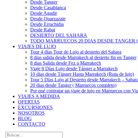
Desde Tanger
Desde Casablanca
Desde Agadir
Desde Ouarzazate
Desde Errachidia
Desde Rabat
DESIERTO DEL SAHARA
TODO MARRUECOS 20 DIAS DESDE TANGER (
VIAJES DE LUJO
Tour 4 días Tour de Lujo al desierto del Sahara
8 dias salida desde Marrakech al desierto fin en Tanger
8 dias Salida desde Fez a Marrakech
Viaje 8 Días Lujo desde Tánger a Marrakech
10 dias desde Tánger Hasta Marrakech (Ruta de lujo)
Tour 5 Días Lujo al Desierto desde Marrakech – Saha
20 dias desde Tanger ( Marruecos completo)
Por qué contratar un viaje de lujo en Marruecos con Via
VIAJES A MEDIDA
OFERTAS
EXCURSIONES
NOSOTROS
BLOG
CONTACTO