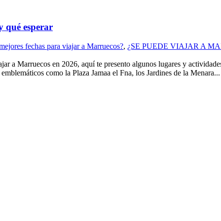
y qué esperar
mejores fechas para viajar a Marruecos?
,
¿SE PUEDE VIAJAR A M
ruecos en 2026, aquí te presento algunos lugares y actividades qu
mblemáticos como la Plaza Jamaa el Fna, los Jardines de la Menara...