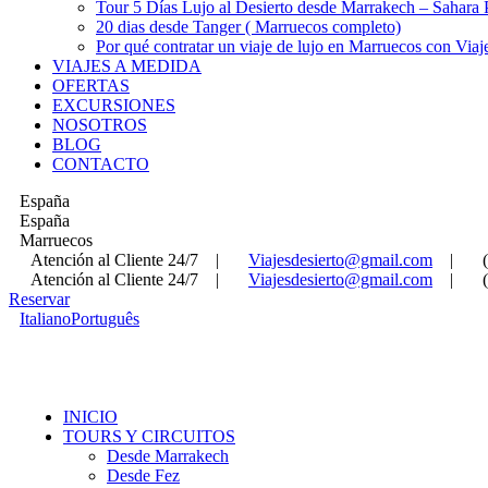
Tour 5 Días Lujo al Desierto desde Marrakech – Sahara
20 dias desde Tanger ( Marruecos completo)
Por qué contratar un viaje de lujo en Marruecos con Viaj
VIAJES A MEDIDA
OFERTAS
EXCURSIONES
NOSOTROS
BLOG
CONTACTO
España
España
Marruecos
Atención al Cliente 24/7
|
Viajesdesierto@gmail.com
|
Atención al Cliente 24/7
|
Viajesdesierto@gmail.com
|
Reservar
Italiano
Português
INICIO
TOURS Y CIRCUITOS
Desde Marrakech
Desde Fez