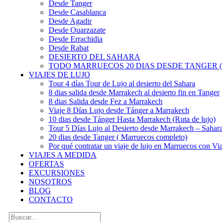
Desde Tanger
Desde Casablanca
Desde Agadir
Desde Ouarzazate
Desde Errachidia
Desde Rabat
DESIERTO DEL SAHARA
TODO MARRUECOS 20 DIAS DESDE TANGER (
VIAJES DE LUJO
Tour 4 días Tour de Lujo al desierto del Sahara
8 dias salida desde Marrakech al desierto fin en Tanger
8 dias Salida desde Fez a Marrakech
Viaje 8 Días Lujo desde Tánger a Marrakech
10 dias desde Tánger Hasta Marrakech (Ruta de lujo)
Tour 5 Días Lujo al Desierto desde Marrakech – Saha
20 dias desde Tanger ( Marruecos completo)
Por qué contratar un viaje de lujo en Marruecos con Via
VIAJES A MEDIDA
OFERTAS
EXCURSIONES
NOSOTROS
BLOG
CONTACTO