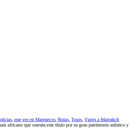
ticias
,
que ver en Marruecos
,
Rutas
,
Tours
,
Viajes a Marrakch
aís africano que ostenta este título por su gran patrimonio artístico y