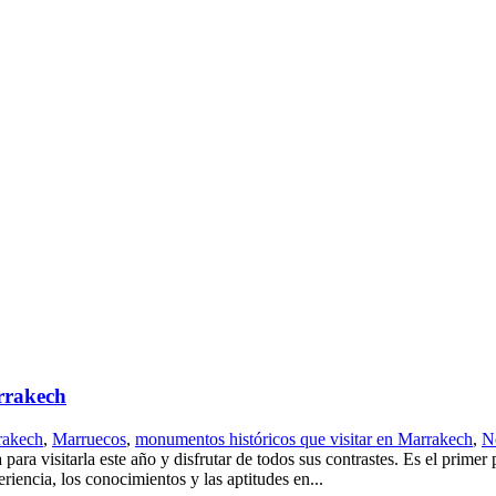
arrakech
rakech
,
Marruecos
,
monumentos históricos que visitar en Marrakech
,
No
ra visitarla este año y disfrutar de todos sus contrastes. Es el primer p
riencia, los conocimientos y las aptitudes en...