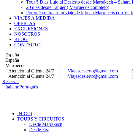
Tour 5 Días Lujo al Desierto desde Marrakech – Sahara
20 dias desde Tanger ( Marruecos completo)
Por qué contratar un viaje de lujo en Marruecos con Viaj
VIAJES A MEDIDA
OFERTAS
EXCURSIONES
NOSOTROS
BLOG
CONTACTO
España
España
Marruecos
Atención al Cliente 24/7
|
Viajesdesierto@gmail.com
|
Atención al Cliente 24/7
|
Viajesdesierto@gmail.com
|
Reservar
Italiano
Português
INICIO
TOURS Y CIRCUITOS
Desde Marrakech
Desde Fez