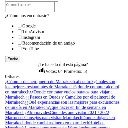
¿Cómo nos encontraste?
Google
TripAdvisor
Instagram
Recomendación de un amigo
YouTube
Enviar
¿Te ha sido útil está página?
(Votos:
64
Promedio:
5
)
0
Shares
¿Cómo ir del aeropuerto de Marrakech al centro?
¿Cuáles son
los mejores restaurantes de Marrakech?
¿donde comprar alcohol
en marrakech¿
¿Donde contratar vuelos baratos para viajar a
Marrakech ¿
¿Paseos en Quads y Camellos por el palmeral de
Marrakech¿
¿Qué experiencias son las mejores para excursiones
de un día en Marrakech?
¿que hacer en fin de semana en
Marrakech¿
Almoravides
Ciudades que visitar 2021 / 2022
Marruecos
Consejos para visitar Marrakech
Donde alojarse en
Marrakech
donde cambiar dinero en marrakech
Hotel en
Marrakech
Lugares importantes de Marrakech
monumentos