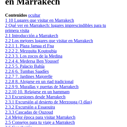
en Marrakech
Contenidos
ocultar
1
10 Lugares que visitar en Marrakech
2
Qué ver en Marrakech: lugares imprescindibles para tu
primera visita
2.1
Introducción a Marrakech
2.2
Los mejores lugares que visitar en Marrakech
2.2.1
1. Plaza Jamaa el Fna
2.2.2
2. Mezquita Koutoubia
2.2.3
3. Los zocos de la Medina
2.2.4
4. Medersa Ben Youssef
2.2.5
5. Palacio Bahía
2.2.6
6. Tumbas Saadíes
2.2.7
7. Jardines Majorelle
2.2.8
8. Alojarse en un riad tradicional
2.2.9
9. Murallas y puertas de Marrakech
2.2.10
10. Relajarse en un hammam
2.3
Excursiones desde Marrakech
2.3.1
Excursión al desierto de Merzouga (3 días)
2.3.2
Excursión a Essaouira
2.3.3
Cascadas de Ouzoud
2.4
Mejor época para visitar Marrakech
2.5
Consejos para tu viaje a Marrakech