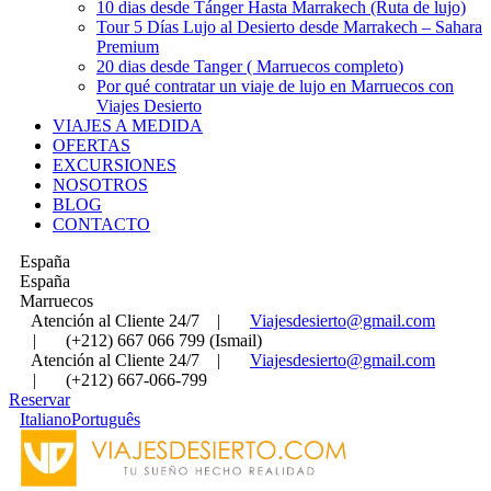
10 dias desde Tánger Hasta Marrakech (Ruta de lujo)
Tour 5 Días Lujo al Desierto desde Marrakech – Sahara
Premium
20 dias desde Tanger ( Marruecos completo)
Por qué contratar un viaje de lujo en Marruecos con
Viajes Desierto
VIAJES A MEDIDA
OFERTAS
EXCURSIONES
NOSOTROS
BLOG
CONTACTO
España
España
Marruecos
Atención al Cliente 24/7
|
Viajesdesierto@gmail.com
|
(+212) 667 066 799 (Ismail)
Atención al Cliente 24/7
|
Viajesdesierto@gmail.com
|
(+212) 667-066-799
Reservar
Italiano
Português