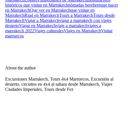
históricos que visitar en Marrakech
nómadas berebere
que hacer
en Marrakech
Que ver en Marrakech
que visitar en
Marrakech
Riad en Marrakech
Tours a Marrakech
Tours desde
Marrakech
Viajar a Marrakech
viajar a marrakech con viajes
desierto
Viajar en Marrakech
viaje a marrakech
viajes a
marrakech 2022
Viajes culturales
Viajes en Marrakech
Visitar
marruecos
About the author
Excursiones Marrakech, Tours 4x4 Marruecos, Excursión al
desierto, circuitos en 4x4 al sahara desde Marrakech, Viajes
Ciudades Imperiales, Tours desde Fez