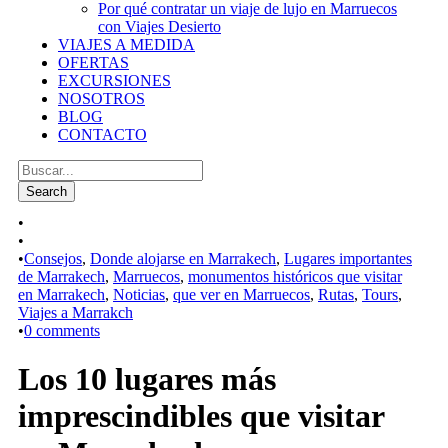
Por qué contratar un viaje de lujo en Marruecos
con Viajes Desierto
VIAJES A MEDIDA
OFERTAS
EXCURSIONES
NOSOTROS
BLOG
CONTACTO
•
•
•
Consejos
,
Donde alojarse en Marrakech
,
Lugares importantes
de Marrakech
,
Marruecos
,
monumentos históricos que visitar
en Marrakech
,
Noticias
,
que ver en Marruecos
,
Rutas
,
Tours
,
Viajes a Marrakch
•
0 comments
Los 10 lugares más
imprescindibles que visitar