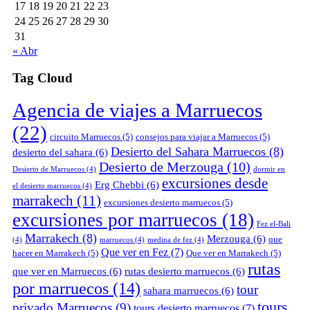
17
18
19
20
21
22
23
24
25
26
27
28
29
30
31
« Abr
Tag Cloud
Agencia de viajes a Marruecos
(22)
circuito Marruecos
(5)
consejos para viajar a Marruecos
(5)
Desierto del Sahara Marruecos
(8)
desierto del sahara
(6)
Desierto de Merzouga
(10)
Desierto de Marruecos
(4)
dormir en
excursiones desde
Erg Chebbi
(6)
el desierto marruecos
(4)
marrakech
(11)
excursiones desierto marruecos
(5)
excursiones por marruecos
(18)
Fez el-Bali
Marrakech
(8)
Merzouga
(6)
que
(4)
marruecos
(4)
medina de fez
(4)
Que ver en Fez
(7)
hacer en Marrakech
(5)
Que ver en Marrakech
(5)
rutas
que ver en Marruecos
(6)
rutas desierto marruecos
(6)
por marruecos
(14)
tour
sahara marruecos
(6)
tours
privado Marruecos
(9)
tours desierto marruecos
(7)