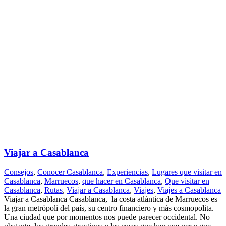
Viajar a Casablanca
Consejos
,
Conocer Casablanca
,
Experiencias
,
Lugares que visitar en
Casablanca
,
Marruecos
,
que hacer en Casablanca
,
Que visitar en
Casablanca
,
Rutas
,
Viajar a Casablanca
,
Viajes
,
Viajes a Casablanca
Viajar a Casablanca Casablanca, la costa atlántica de Marruecos es
la gran metrópoli del país, su centro financiero y más cosmopolita.
Una ciudad que por momentos nos puede parecer occidental. No