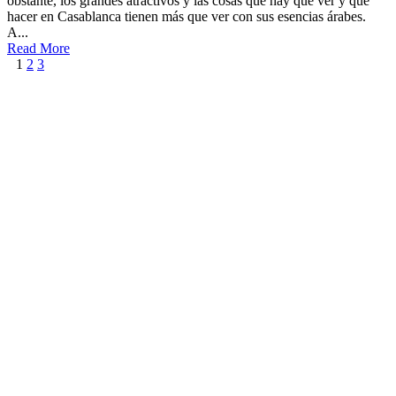
obstante, los grandes atractivos y las cosas que hay que ver y que
hacer en Casablanca tienen más que ver con sus esencias árabes.
A...
Read More
1
2
3