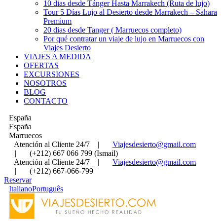
10 dias desde Tánger Hasta Marrakech (Ruta de lujo)
Tour 5 Días Lujo al Desierto desde Marrakech – Sahara
Premium
20 dias desde Tanger ( Marruecos completo)
Por qué contratar un viaje de lujo en Marruecos con
Viajes Desierto
VIAJES A MEDIDA
OFERTAS
EXCURSIONES
NOSOTROS
BLOG
CONTACTO
España
España
Marruecos
Atención al Cliente 24/7
|
Viajesdesierto@gmail.com
|
(+212) 667 066 799 (Ismail)
Atención al Cliente 24/7
|
Viajesdesierto@gmail.com
|
(+212) 667-066-799
Reservar
Italiano
Português