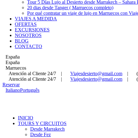
Tour 5 Días Lujo al Desierto desde Marrakech – Sahara
20 dias desde Tanger ( Marruecos completo)
Por qué contratar un viaje de lujo en Marruecos con Viaj
VIAJES A MEDIDA
OFERTAS
EXCURSIONES
NOSOTROS
BLOG
CONTACTO
España
España
Marruecos
Atención al Cliente 24/7
|
Viajesdesierto@gmail.com
|
Atención al Cliente 24/7
|
Viajesdesierto@gmail.com
|
Reservar
Italiano
Português
INICIO
TOURS Y CIRCUITOS
Desde Marrakech
Desde Fez