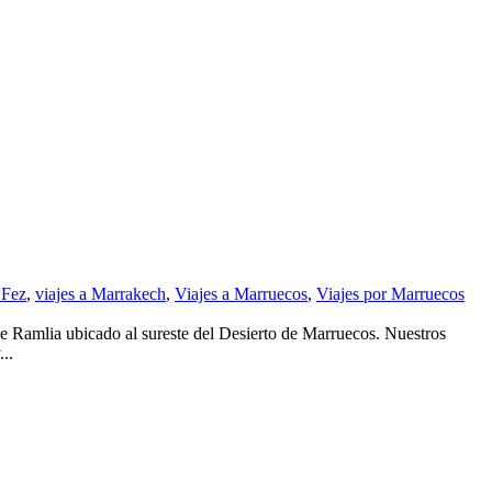
 Fez
,
viajes a Marrakech
,
Viajes a Marruecos
,
Viajes por Marruecos
e Ramlia ubicado al sureste del Desierto de Marruecos. Nuestros
..