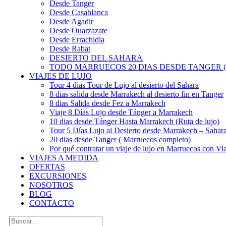
Desde Tanger
Desde Casablanca
Desde Agadir
Desde Ouarzazate
Desde Errachidia
Desde Rabat
DESIERTO DEL SAHARA
TODO MARRUECOS 20 DIAS DESDE TANGER (
VIAJES DE LUJO
Tour 4 días Tour de Lujo al desierto del Sahara
8 dias salida desde Marrakech al desierto fin en Tanger
8 dias Salida desde Fez a Marrakech
Viaje 8 Días Lujo desde Tánger a Marrakech
10 dias desde Tánger Hasta Marrakech (Ruta de lujo)
Tour 5 Días Lujo al Desierto desde Marrakech – Saha
20 dias desde Tanger ( Marruecos completo)
Por qué contratar un viaje de lujo en Marruecos con Via
VIAJES A MEDIDA
OFERTAS
EXCURSIONES
NOSOTROS
BLOG
CONTACTO