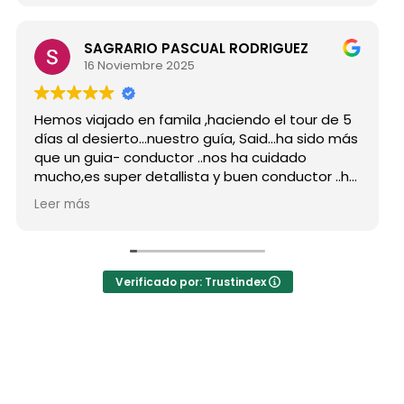
SAGRARIO PASCUAL RODRIGUEZ
16 Noviembre 2025
s viajado en famila ,haciendo el tour de 5
Hicimos 
 al desierto...nuestro guía, Said...ha sido más
grupo d
un guia- conductor ..nos ha cuidado
para si
o,es super detallista y buen conductor ..ha
Desde mi
do atento a todas nuestras peticiones y
reserva
 más
Leer má
enseñado muchos lugares
como po
vidables...Muy Buen Profesional y mejor
antes d
ona..Gracias Said.
todas m
uanto a la agencia,..súper agradecida a Mila
La orga
Verificado por: Trustindex
hoteles
a hotel
auténti
las jaim
El desay
precio 
los bue