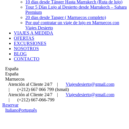
10 dias desde Tánger Hasta Marrakech (Ruta de lujo)
Tour 5 Días Lujo al Desierto desde Marrakech – Sahara
Premium
20 dias desde Tanger ( Marruecos completo)
Por qué contratar un viaje de lujo en Marruecos con
Viajes Desierto
VIAJES A MEDIDA
OFERTAS
EXCURSIONES
NOSOTROS
BLOG
CONTACTO
España
España
Marruecos
Atención al Cliente 24/7
|
Viajesdesierto@gmail.com
|
(+212) 667 066 799 (Ismail)
Atención al Cliente 24/7
|
Viajesdesierto@gmail.com
|
(+212) 667-066-799
Reservar
Italiano
Português