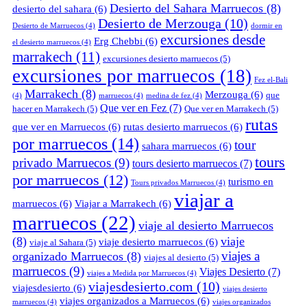
Desierto del Sahara Marruecos
(8)
desierto del sahara
(6)
Desierto de Merzouga
(10)
Desierto de Marruecos
(4)
dormir en
excursiones desde
Erg Chebbi
(6)
el desierto marruecos
(4)
marrakech
(11)
excursiones desierto marruecos
(5)
excursiones por marruecos
(18)
Fez el-Bali
Marrakech
(8)
Merzouga
(6)
que
(4)
marruecos
(4)
medina de fez
(4)
Que ver en Fez
(7)
hacer en Marrakech
(5)
Que ver en Marrakech
(5)
rutas
que ver en Marruecos
(6)
rutas desierto marruecos
(6)
por marruecos
(14)
tour
sahara marruecos
(6)
tours
privado Marruecos
(9)
tours desierto marruecos
(7)
por marruecos
(12)
turismo en
Tours privados Marruecos
(4)
viajar a
marruecos
(6)
Viajar a Marrakech
(6)
marruecos
(22)
viaje al desierto Marruecos
(8)
viaje
viaje desierto marruecos
(6)
viaje al Sahara
(5)
viajes a
organizado Marruecos
(8)
viajes al desierto
(5)
marruecos
(9)
Viajes Desierto
(7)
viajes a Medida por Marruecos
(4)
viajesdesierto.com
(10)
viajesdesierto
(6)
viajes desierto
viajes organizados a Marruecos
(6)
marruecos
(4)
viajes organizados