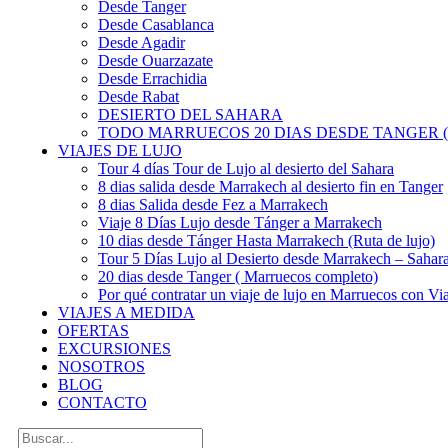
Desde Tanger
Desde Casablanca
Desde Agadir
Desde Ouarzazate
Desde Errachidia
Desde Rabat
DESIERTO DEL SAHARA
TODO MARRUECOS 20 DIAS DESDE TANGER (
VIAJES DE LUJO
Tour 4 días Tour de Lujo al desierto del Sahara
8 dias salida desde Marrakech al desierto fin en Tanger
8 dias Salida desde Fez a Marrakech
Viaje 8 Días Lujo desde Tánger a Marrakech
10 dias desde Tánger Hasta Marrakech (Ruta de lujo)
Tour 5 Días Lujo al Desierto desde Marrakech – Saha
20 dias desde Tanger ( Marruecos completo)
Por qué contratar un viaje de lujo en Marruecos con Via
VIAJES A MEDIDA
OFERTAS
EXCURSIONES
NOSOTROS
BLOG
CONTACTO