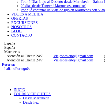
Tour 5 Días Lujo al Desierto desde Marrakech – Sahara
20 dias desde Tanger ( Marruecos completo)
Por qué contratar un viaje de lujo en Marruecos con Viaj
VIAJES A MEDIDA
OFERTAS
EXCURSIONES
NOSOTROS
BLOG
CONTACTO
España
España
Marruecos
Atención al Cliente 24/7
|
Viajesdesierto@gmail.com
|
Atención al Cliente 24/7
|
Viajesdesierto@gmail.com
|
Reservar
Italiano
Português
INICIO
TOURS Y CIRCUITOS
Desde Marrakech
Desde Fez