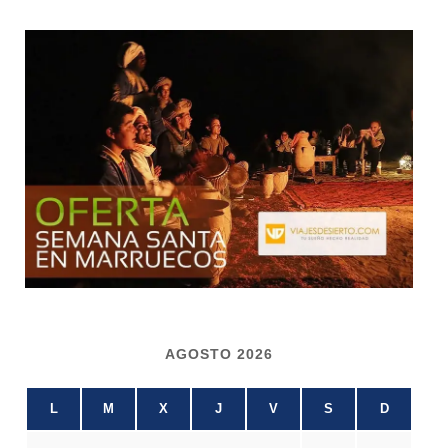
AGOSTO 2026
L
M
X
J
V
S
D