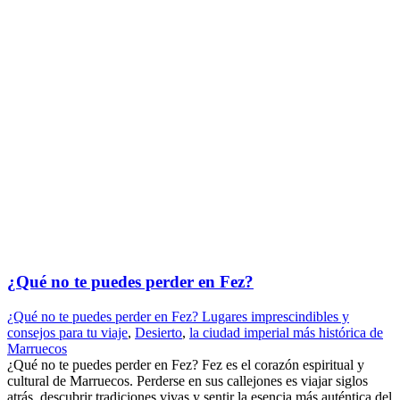
¿Qué no te puedes perder en Fez?
¿Qué no te puedes perder en Fez? Lugares imprescindibles y
consejos para tu viaje
,
Desierto
,
la ciudad imperial más histórica de
Marruecos
¿Qué no te puedes perder en Fez? Fez es el corazón espiritual y
cultural de Marruecos. Perderse en sus callejones es viajar siglos
atrás, descubrir tradiciones vivas y sentir la esencia más auténtica del