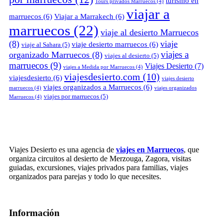
turismo en
Tours privados Marruecos
(4)
viajar a
marruecos
(6)
Viajar a Marrakech
(6)
marruecos
(22)
viaje al desierto Marruecos
(8)
viaje
viaje desierto marruecos
(6)
viaje al Sahara
(5)
viajes a
organizado Marruecos
(8)
viajes al desierto
(5)
marruecos
(9)
Viajes Desierto
(7)
viajes a Medida por Marruecos
(4)
viajesdesierto.com
(10)
viajesdesierto
(6)
viajes desierto
viajes organizados a Marruecos
(6)
marruecos
(4)
viajes organizados
viajes por marruecos
(5)
Marruecos
(4)
Viajes Desierto es una agencia de
viajes en Marruecos
, que
organiza circuitos al desierto de Merzouga, Zagora, visitas
guiadas, excursiones, viajes privados para familias, viajes
organizados para parejas y todo lo que necesites.
Información