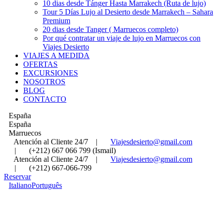
10 dias desde Tánger Hasta Marrakech (Ruta de lujo)
Tour 5 Días Lujo al Desierto desde Marrakech – Sahara
Premium
20 dias desde Tanger ( Marruecos completo)
Por qué contratar un viaje de lujo en Marruecos con
Viajes Desierto
VIAJES A MEDIDA
OFERTAS
EXCURSIONES
NOSOTROS
BLOG
CONTACTO
España
España
Marruecos
Atención al Cliente 24/7
|
Viajesdesierto@gmail.com
|
(+212) 667 066 799 (Ismail)
Atención al Cliente 24/7
|
Viajesdesierto@gmail.com
|
(+212) 667-066-799
Reservar
Italiano
Português