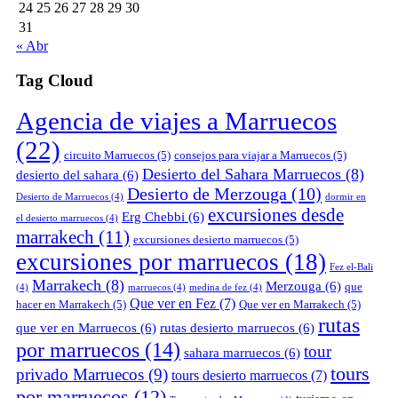
24
25
26
27
28
29
30
31
« Abr
Tag Cloud
Agencia de viajes a Marruecos
(22)
circuito Marruecos
(5)
consejos para viajar a Marruecos
(5)
Desierto del Sahara Marruecos
(8)
desierto del sahara
(6)
Desierto de Merzouga
(10)
Desierto de Marruecos
(4)
dormir en
excursiones desde
Erg Chebbi
(6)
el desierto marruecos
(4)
marrakech
(11)
excursiones desierto marruecos
(5)
excursiones por marruecos
(18)
Fez el-Bali
Marrakech
(8)
Merzouga
(6)
que
(4)
marruecos
(4)
medina de fez
(4)
Que ver en Fez
(7)
hacer en Marrakech
(5)
Que ver en Marrakech
(5)
rutas
que ver en Marruecos
(6)
rutas desierto marruecos
(6)
por marruecos
(14)
tour
sahara marruecos
(6)
tours
privado Marruecos
(9)
tours desierto marruecos
(7)
por marruecos
(12)