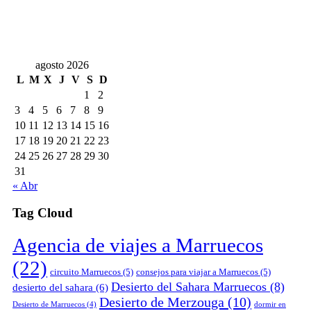
agosto 2026
L
M
X
J
V
S
D
1
2
3
4
5
6
7
8
9
10
11
12
13
14
15
16
17
18
19
20
21
22
23
24
25
26
27
28
29
30
31
« Abr
Tag Cloud
Agencia de viajes a Marruecos
(22)
circuito Marruecos
(5)
consejos para viajar a Marruecos
(5)
Desierto del Sahara Marruecos
(8)
desierto del sahara
(6)
Desierto de Merzouga
(10)
Desierto de Marruecos
(4)
dormir en