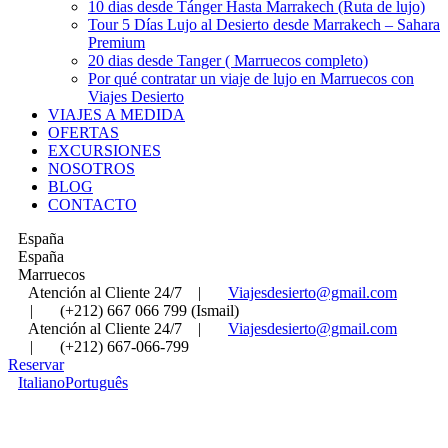
10 dias desde Tánger Hasta Marrakech (Ruta de lujo)
Tour 5 Días Lujo al Desierto desde Marrakech – Sahara
Premium
20 dias desde Tanger ( Marruecos completo)
Por qué contratar un viaje de lujo en Marruecos con
Viajes Desierto
VIAJES A MEDIDA
OFERTAS
EXCURSIONES
NOSOTROS
BLOG
CONTACTO
España
España
Marruecos
Atención al Cliente 24/7
|
Viajesdesierto@gmail.com
|
(+212) 667 066 799 (Ismail)
Atención al Cliente 24/7
|
Viajesdesierto@gmail.com
|
(+212) 667-066-799
Reservar
Italiano
Português