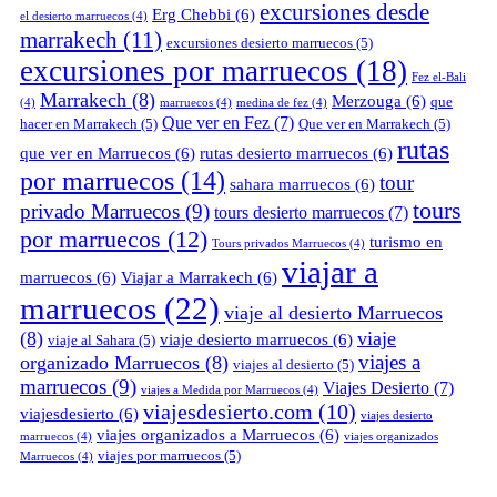
excursiones desde
Erg Chebbi
(6)
el desierto marruecos
(4)
marrakech
(11)
excursiones desierto marruecos
(5)
excursiones por marruecos
(18)
Fez el-Bali
Marrakech
(8)
Merzouga
(6)
que
(4)
marruecos
(4)
medina de fez
(4)
Que ver en Fez
(7)
hacer en Marrakech
(5)
Que ver en Marrakech
(5)
rutas
que ver en Marruecos
(6)
rutas desierto marruecos
(6)
por marruecos
(14)
tour
sahara marruecos
(6)
tours
privado Marruecos
(9)
tours desierto marruecos
(7)
por marruecos
(12)
turismo en
Tours privados Marruecos
(4)
viajar a
marruecos
(6)
Viajar a Marrakech
(6)
marruecos
(22)
viaje al desierto Marruecos
(8)
viaje
viaje desierto marruecos
(6)
viaje al Sahara
(5)
viajes a
organizado Marruecos
(8)
viajes al desierto
(5)
marruecos
(9)
Viajes Desierto
(7)
viajes a Medida por Marruecos
(4)
viajesdesierto.com
(10)
viajesdesierto
(6)
viajes desierto
viajes organizados a Marruecos
(6)
marruecos
(4)
viajes organizados
viajes por marruecos
(5)
Marruecos
(4)