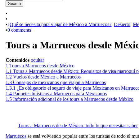
•
•
•
¿Qué se necesita para viajar de México a Marruecos?
,
Desierto
,
Me
•
0 comments
Tours a Marruecos desde México
Contenidos
ocultar
1
Tours a Marruecos desde México
1.1
Tours a Marruecos desde México: Requisitos de visa marroquí 
1.2
Vuelos desde México a Marruecos
1.3
Consejos de mexicanos que viajan a Marruecos
1.3.1
¿Es obligatorio el seguro de viaje para Mexicanos en Marruec
1.4
Paquetes turísticos a Marruecos para Mexicanos
1.5
Información adicional de los tours a Marruecos desde México
Tours a Marruecos desde México: todo lo que necesitas saber
Marruecos
se está volviendo popular entre los turistas de todo el mun