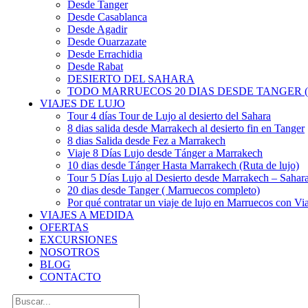
Desde Tanger
Desde Casablanca
Desde Agadir
Desde Ouarzazate
Desde Errachidia
Desde Rabat
DESIERTO DEL SAHARA
TODO MARRUECOS 20 DIAS DESDE TANGER (
VIAJES DE LUJO
Tour 4 días Tour de Lujo al desierto del Sahara
8 dias salida desde Marrakech al desierto fin en Tanger
8 dias Salida desde Fez a Marrakech
Viaje 8 Días Lujo desde Tánger a Marrakech
10 dias desde Tánger Hasta Marrakech (Ruta de lujo)
Tour 5 Días Lujo al Desierto desde Marrakech – Saha
20 dias desde Tanger ( Marruecos completo)
Por qué contratar un viaje de lujo en Marruecos con Via
VIAJES A MEDIDA
OFERTAS
EXCURSIONES
NOSOTROS
BLOG
CONTACTO