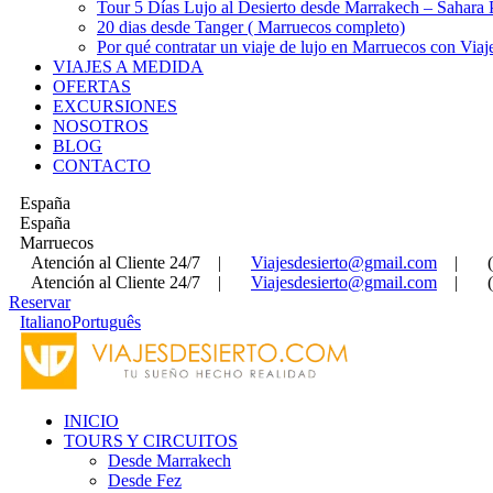
Tour 5 Días Lujo al Desierto desde Marrakech – Sahara
20 dias desde Tanger ( Marruecos completo)
Por qué contratar un viaje de lujo en Marruecos con Viaj
VIAJES A MEDIDA
OFERTAS
EXCURSIONES
NOSOTROS
BLOG
CONTACTO
España
España
Marruecos
Atención al Cliente 24/7
|
Viajesdesierto@gmail.com
|
Atención al Cliente 24/7
|
Viajesdesierto@gmail.com
|
Reservar
Italiano
Português
INICIO
TOURS Y CIRCUITOS
Desde Marrakech
Desde Fez