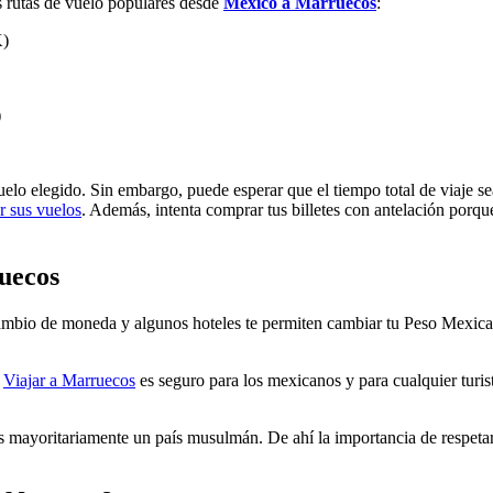
s rutas de vuelo populares desde
México a Marruecos
:
K)
)
lo elegido. Sin embargo, puede esperar que el tiempo total de viaje se
r sus vuelos
. Además, intenta comprar tus billetes con antelación porque
uecos
bio de moneda y algunos hoteles te permiten cambiar tu Peso Mexicano
,
Viajar a Marruecos
es seguro para los mexicanos y para cualquier turi
s mayoritariamente un país musulmán. De ahí la importancia de respetar