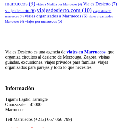
marruecos
(9)
Viajes Desierto
(7)
viajes a Medida por Marruecos
(4)
viajesdesierto.com
(10)
viajesdesierto
(6)
viajes desierto
viajes organizados a Marruecos
(6)
marruecos
(4)
viajes organizados
viajes por marruecos
(5)
Marruecos
(4)
Viajes Desierto es una agencia de
viajes en Marruecos
, que
organiza circuitos al desierto de Merzouga, Zagora, visitas
guiadas, excursiones, viajes privados para familias, viajes
organizados para parejas y todo lo que necesites.
Información
Tigami Lajdid Tarmigte
Ouarzazate – 45000
Marruecos
Telf Marruecos (+212) 667-066-799)