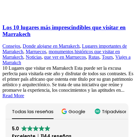
Los 10 lugares más imprescindibles que visitar en
Marrakech
Consejos
,
Donde alojarse en Marrakech
,
Lugares importantes de
Marrakech
,
Marruecos
,
monumentos históricos que visitar en
Marrakech
,
Noticias
,
que ver en Marruecos
,
Rutas
,
Tours
,
Viajes a
Marrakch
10 Lugares que visitar en Marrakech Esta puede ser la excusa
perfecta para visitarla este año y disfrutar de todos sus contrastes. Es
el primer país africano que ostenta este título por su gran patrimonio
artístico y arquitectónico. Se trata de una iniciativa que reúne y
promueve la experiencia, los conocimientos y las aptitudes en...
Read More
Todas las reseñas
Google
Tripadvisor
5.0
Excelente
1144 reseñas