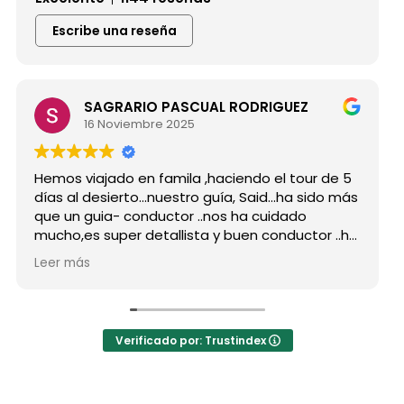
Escribe una reseña
SAGRARIO PASCUAL RODRIGUEZ
16 Noviembre 2025
os viajado en famila ,haciendo el tour de 5
Hicimos
s al desierto...nuestro guía, Said...ha sido más
grupo 
 un guia- conductor ..nos ha cuidado
para s
ho,es super detallista y buen conductor ..ha
Desde m
tado atento a todas nuestras peticiones y
reserv
r más
Leer m
a enseñado muchos lugares
como p
lvidables...Muy Buen Profesional y mejor
antes 
sona..Gracias Said.
todas 
cuanto a la agencia,..súper agradecida a Mila
La org
Verificado por: Trustindex
ndaciones
hotele
a hote
autént