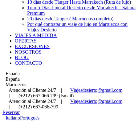
10 dias desde Tánger Hasta Marrakech (Ruta de lujo)
Tour 5 Días Lujo al Desierto desde Marrakech – Sahara
Premium
20 dias desde Tanger ( Marruecos completo)
Por qué contratar un viaje de lujo en Marruecos con
Viajes Desierto
VIAJES A MEDIDA
OFERTAS
EXCURSIONES
NOSOTROS
BLOG
CONTACTO
España
España
Marruecos
Atención al Cliente 24/7
|
Viajesdesierto@gmail.com
|
(+212) 667 066 799 (Ismail)
Atención al Cliente 24/7
|
Viajesdesierto@gmail.com
|
(+212) 667-066-799
Reservar
Italiano
Português