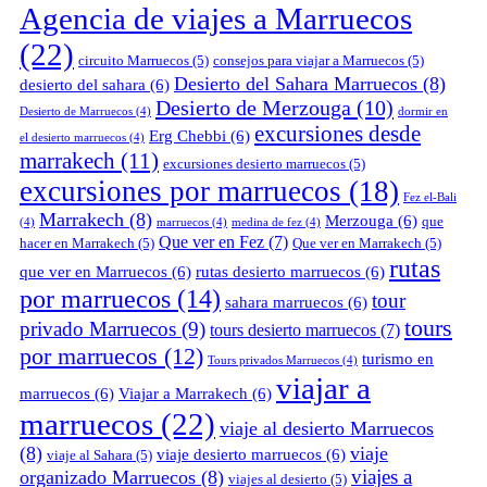
Agencia de viajes a Marruecos
(22)
circuito Marruecos
(5)
consejos para viajar a Marruecos
(5)
Desierto del Sahara Marruecos
(8)
desierto del sahara
(6)
Desierto de Merzouga
(10)
Desierto de Marruecos
(4)
dormir en
excursiones desde
Erg Chebbi
(6)
el desierto marruecos
(4)
marrakech
(11)
excursiones desierto marruecos
(5)
excursiones por marruecos
(18)
Fez el-Bali
Marrakech
(8)
Merzouga
(6)
que
(4)
marruecos
(4)
medina de fez
(4)
Que ver en Fez
(7)
hacer en Marrakech
(5)
Que ver en Marrakech
(5)
rutas
que ver en Marruecos
(6)
rutas desierto marruecos
(6)
por marruecos
(14)
tour
sahara marruecos
(6)
tours
privado Marruecos
(9)
tours desierto marruecos
(7)
por marruecos
(12)
turismo en
Tours privados Marruecos
(4)
viajar a
marruecos
(6)
Viajar a Marrakech
(6)
marruecos
(22)
viaje al desierto Marruecos
(8)
viaje
viaje desierto marruecos
(6)
viaje al Sahara
(5)
viajes a
organizado Marruecos
(8)
viajes al desierto
(5)