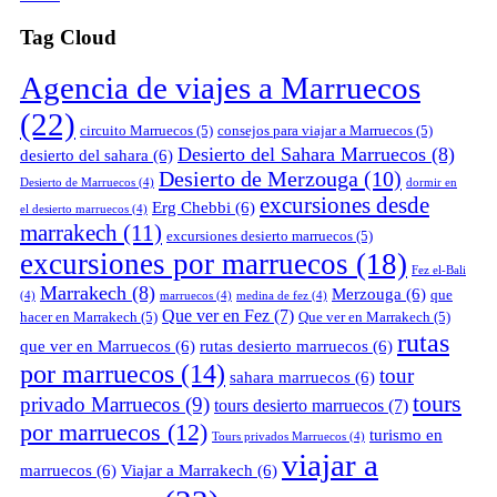
Tag Cloud
Agencia de viajes a Marruecos
(22)
circuito Marruecos
(5)
consejos para viajar a Marruecos
(5)
Desierto del Sahara Marruecos
(8)
desierto del sahara
(6)
Desierto de Merzouga
(10)
Desierto de Marruecos
(4)
dormir en
excursiones desde
Erg Chebbi
(6)
el desierto marruecos
(4)
marrakech
(11)
excursiones desierto marruecos
(5)
excursiones por marruecos
(18)
Fez el-Bali
Marrakech
(8)
Merzouga
(6)
que
(4)
marruecos
(4)
medina de fez
(4)
Que ver en Fez
(7)
hacer en Marrakech
(5)
Que ver en Marrakech
(5)
rutas
que ver en Marruecos
(6)
rutas desierto marruecos
(6)
por marruecos
(14)
tour
sahara marruecos
(6)
tours
privado Marruecos
(9)
tours desierto marruecos
(7)
por marruecos
(12)
turismo en
Tours privados Marruecos
(4)
viajar a
marruecos
(6)
Viajar a Marrakech
(6)