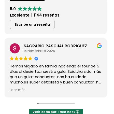
5.0
Excelente
1144 reseñas
Escribe una reseña
SAGRARIO PASCUAL RODRIGUEZ
16 Noviembre 2025
Hemos viajado en famila ,haciendo el tour de 5
Hi
días al desierto...nuestro guía, Said...ha sido más
gr
que un guia- conductor ..nos ha cuidado
pa
mucho,es super detallista y buen conductor ..ha
De
estado atento a todas nuestras peticiones y
re
Leer más
Le
nos ha enseñado muchos lugares
co
inolvidables...Muy Buen Profesional y mejor
an
persona..Gracias Said.
to
En cuanto a la agencia,..súper agradecida a Mila
La
Verificado por: Trustindex