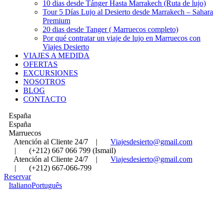
10 dias desde Tánger Hasta Marrakech (Ruta de lujo)
Tour 5 Días Lujo al Desierto desde Marrakech – Sahara
Premium
20 dias desde Tanger ( Marruecos completo)
Por qué contratar un viaje de lujo en Marruecos con
Viajes Desierto
VIAJES A MEDIDA
OFERTAS
EXCURSIONES
NOSOTROS
BLOG
CONTACTO
España
España
Marruecos
Atención al Cliente 24/7
|
Viajesdesierto@gmail.com
|
(+212) 667 066 799 (Ismail)
Atención al Cliente 24/7
|
Viajesdesierto@gmail.com
|
(+212) 667-066-799
Reservar
Italiano
Português