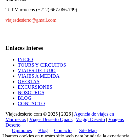
Telf Marruecos (+212) 667-066-799)
viajesdesierto@gmail.com
Enlaces Interes
INICIO
TOURS Y CIRCUITOS
VIAJES DE LUJO
VIAJES A MEDIDA
OFERTAS
EXCURSIONES
NOSOTROS
BLOG
CONTACTO
Viajesdesierto.com © 2025 | 2026 |
Agencia de viajes en
Marruecos
|
Viajes Desierto Quads
|
Viaggi Deserto
|
Viagens
Deserto
Opiniones
Blog
Contacto
Site Map
Usamos cookies en nuestro sitio web para brindarle la experiencia