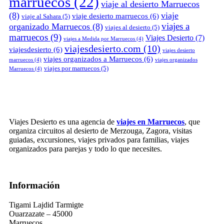
marruecos
(22)
viaje al desierto Marruecos
(8)
viaje
viaje desierto marruecos
(6)
viaje al Sahara
(5)
viajes a
organizado Marruecos
(8)
viajes al desierto
(5)
marruecos
(9)
Viajes Desierto
(7)
viajes a Medida por Marruecos
(4)
viajesdesierto.com
(10)
viajesdesierto
(6)
viajes desierto
viajes organizados a Marruecos
(6)
marruecos
(4)
viajes organizados
viajes por marruecos
(5)
Marruecos
(4)
Viajes Desierto es una agencia de
viajes en Marruecos
, que
organiza circuitos al desierto de Merzouga, Zagora, visitas
guiadas, excursiones, viajes privados para familias, viajes
organizados para parejas y todo lo que necesites.
Información
Tigami Lajdid Tarmigte
Ouarzazate – 45000
Marruecos