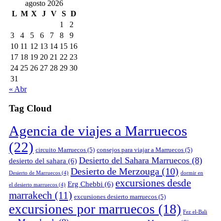
agosto 2026
L
M
X
J
V
S
D
1
2
3
4
5
6
7
8
9
10
11
12
13
14
15
16
17
18
19
20
21
22
23
24
25
26
27
28
29
30
31
« Abr
Tag Cloud
Agencia de viajes a Marruecos
(22)
circuito Marruecos
(5)
consejos para viajar a Marruecos
(5)
Desierto del Sahara Marruecos
(8)
desierto del sahara
(6)
Desierto de Merzouga
(10)
Desierto de Marruecos
(4)
dormir en
excursiones desde
Erg Chebbi
(6)
el desierto marruecos
(4)
marrakech
(11)
excursiones desierto marruecos
(5)
excursiones por marruecos
(18)
Fez el-Bali