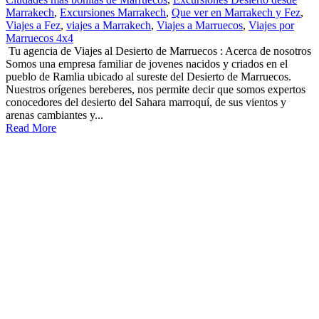
Marrakech
,
Excursiones Marrakech
,
Que ver en Marrakech y Fez
,
Viajes a Fez
,
viajes a Marrakech
,
Viajes a Marruecos
,
Viajes por
Marruecos 4x4
Tu agencia de Viajes al Desierto de Marruecos : Acerca de nosotros
Somos una empresa familiar de jovenes nacidos y criados en el
pueblo de Ramlia ubicado al sureste del Desierto de Marruecos.
Nuestros orígenes bereberes, nos permite decir que somos expertos
conocedores del desierto del Sahara marroquí, de sus vientos y
arenas cambiantes y...
Read More