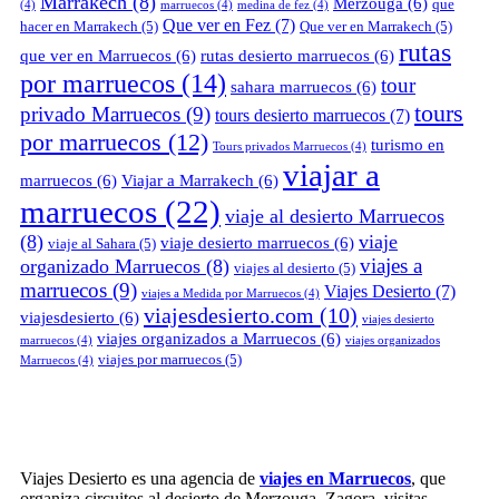
Marrakech
(8)
Merzouga
(6)
que
(4)
marruecos
(4)
medina de fez
(4)
Que ver en Fez
(7)
hacer en Marrakech
(5)
Que ver en Marrakech
(5)
rutas
que ver en Marruecos
(6)
rutas desierto marruecos
(6)
por marruecos
(14)
tour
sahara marruecos
(6)
tours
privado Marruecos
(9)
tours desierto marruecos
(7)
por marruecos
(12)
turismo en
Tours privados Marruecos
(4)
viajar a
marruecos
(6)
Viajar a Marrakech
(6)
marruecos
(22)
viaje al desierto Marruecos
(8)
viaje
viaje desierto marruecos
(6)
viaje al Sahara
(5)
viajes a
organizado Marruecos
(8)
viajes al desierto
(5)
marruecos
(9)
Viajes Desierto
(7)
viajes a Medida por Marruecos
(4)
viajesdesierto.com
(10)
viajesdesierto
(6)
viajes desierto
viajes organizados a Marruecos
(6)
marruecos
(4)
viajes organizados
viajes por marruecos
(5)
Marruecos
(4)
Viajes Desierto es una agencia de
viajes en Marruecos
, que
organiza circuitos al desierto de Merzouga, Zagora, visitas