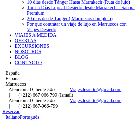
10 dias desde Tánger Hasta Marrakech (Ruta de lujo)
Tour 5 Días Lujo al Desierto desde Marrakech – Sahara
Premium
20 dias desde Tanger ( Marruecos completo)
Por qué contratar un viaje de lujo en Marruecos con
Viajes Desierto
VIAJES A MEDIDA
OFERTAS
EXCURSIONES
NOSOTROS
BLOG
CONTACTO
España
España
Marruecos
Atención al Cliente 24/7
|
Viajesdesierto@gmail.com
|
(+212) 667 066 799 (Ismail)
Atención al Cliente 24/7
|
Viajesdesierto@gmail.com
|
(+212) 667-066-799
Reservar
Italiano
Português