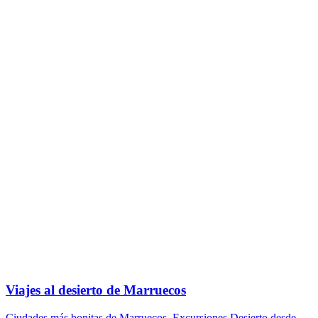
Viajes al desierto de Marruecos
Ciudades más bonitas de Marruecos
,
Excursiones Desierto desde