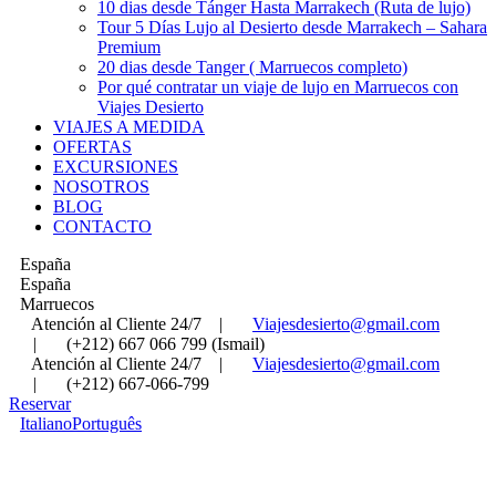
10 dias desde Tánger Hasta Marrakech (Ruta de lujo)
Tour 5 Días Lujo al Desierto desde Marrakech – Sahara
Premium
20 dias desde Tanger ( Marruecos completo)
Por qué contratar un viaje de lujo en Marruecos con
Viajes Desierto
VIAJES A MEDIDA
OFERTAS
EXCURSIONES
NOSOTROS
BLOG
CONTACTO
España
España
Marruecos
Atención al Cliente 24/7
|
Viajesdesierto@gmail.com
|
(+212) 667 066 799 (Ismail)
Atención al Cliente 24/7
|
Viajesdesierto@gmail.com
|
(+212) 667-066-799
Reservar
Italiano
Português