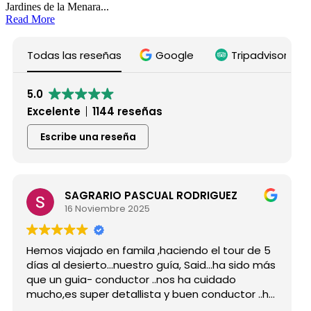
Jardines de la Menara...
Read More
Todas las reseñas
Google
Tripadvisor
5.0
Excelente
1144 reseñas
Escribe una reseña
SAGRARIO PASCUAL RODRIGUEZ
16 Noviembre 2025
Hemos viajado en famila ,haciendo el tour de 5
Hici
días al desierto...nuestro guía, Said...ha sido más
grup
que un guia- conductor ..nos ha cuidado
para
mucho,es super detallista y buen conductor ..ha
Desd
estado atento a todas nuestras peticiones y
rese