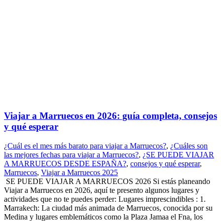
Viajar a Marruecos en 2026: guía completa, consejos
y qué esperar
¿Cuál es el mes más barato para viajar a Marruecos?
,
¿Cuáles son
las mejores fechas para viajar a Marruecos?
,
¿SE PUEDE VIAJAR
A MARRUECOS DESDE ESPAÑA?
,
consejos y qué esperar
,
Marruecos
,
Viajar a Marruecos 2025
SE PUEDE VIAJAR A MARRUECOS 2026 Si estás planeando
Viajar a Marruecos en 2026, aquí te presento algunos lugares y
actividades que no te puedes perder: Lugares imprescindibles : 1.
Marrakech: La ciudad más animada de Marruecos, conocida por su
Medina y lugares emblemáticos como la Plaza Jamaa el Fna, los