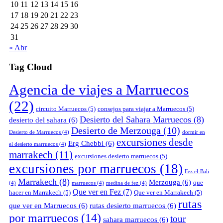
10
11
12
13
14
15
16
17
18
19
20
21
22
23
24
25
26
27
28
29
30
31
« Abr
Tag Cloud
Agencia de viajes a Marruecos
(22)
circuito Marruecos
(5)
consejos para viajar a Marruecos
(5)
Desierto del Sahara Marruecos
(8)
desierto del sahara
(6)
Desierto de Merzouga
(10)
Desierto de Marruecos
(4)
dormir en
excursiones desde
Erg Chebbi
(6)
el desierto marruecos
(4)
marrakech
(11)
excursiones desierto marruecos
(5)
excursiones por marruecos
(18)
Fez el-Bali
Marrakech
(8)
Merzouga
(6)
que
(4)
marruecos
(4)
medina de fez
(4)
Que ver en Fez
(7)
hacer en Marrakech
(5)
Que ver en Marrakech
(5)
rutas
que ver en Marruecos
(6)
rutas desierto marruecos
(6)
por marruecos
(14)
tour
sahara marruecos
(6)