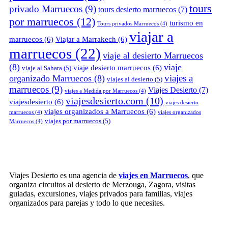
tours
privado Marruecos
(9)
tours desierto marruecos
(7)
por marruecos
(12)
turismo en
Tours privados Marruecos
(4)
viajar a
marruecos
(6)
Viajar a Marrakech
(6)
marruecos
(22)
viaje al desierto Marruecos
(8)
viaje
viaje desierto marruecos
(6)
viaje al Sahara
(5)
viajes a
organizado Marruecos
(8)
viajes al desierto
(5)
marruecos
(9)
Viajes Desierto
(7)
viajes a Medida por Marruecos
(4)
viajesdesierto.com
(10)
viajesdesierto
(6)
viajes desierto
viajes organizados a Marruecos
(6)
marruecos
(4)
viajes organizados
viajes por marruecos
(5)
Marruecos
(4)
Viajes Desierto es una agencia de
viajes en Marruecos
, que
organiza circuitos al desierto de Merzouga, Zagora, visitas
guiadas, excursiones, viajes privados para familias, viajes
organizados para parejas y todo lo que necesites.