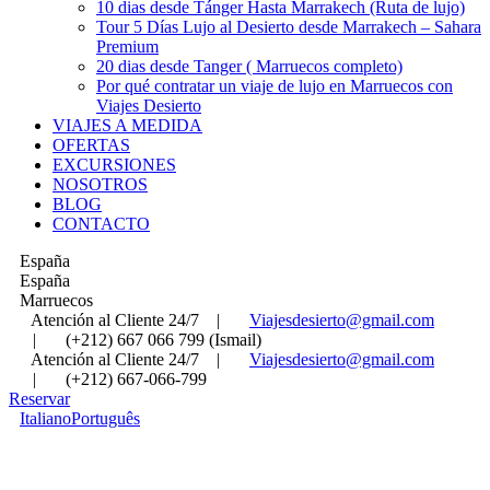
10 dias desde Tánger Hasta Marrakech (Ruta de lujo)
Tour 5 Días Lujo al Desierto desde Marrakech – Sahara
Premium
20 dias desde Tanger ( Marruecos completo)
Por qué contratar un viaje de lujo en Marruecos con
Viajes Desierto
VIAJES A MEDIDA
OFERTAS
EXCURSIONES
NOSOTROS
BLOG
CONTACTO
España
España
Marruecos
Atención al Cliente 24/7
|
Viajesdesierto@gmail.com
|
(+212) 667 066 799 (Ismail)
Atención al Cliente 24/7
|
Viajesdesierto@gmail.com
|
(+212) 667-066-799
Reservar
Italiano
Português