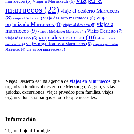
marruecos
(6)
Viajar a Marrakech
(6)
marruecos
(22)
viaje al desierto Marruecos
(8)
viaje
viaje desierto marruecos
(6)
viaje al Sahara
(5)
viajes a
organizado Marruecos
(8)
viajes al desierto
(5)
marruecos
(9)
Viajes Desierto
(7)
viajes a Medida por Marruecos
(4)
viajesdesierto.com
(10)
viajesdesierto
(6)
viajes desierto
viajes organizados a Marruecos
(6)
marruecos
(4)
viajes organizados
viajes por marruecos
(5)
Marruecos
(4)
Viajes Desierto es una agencia de
viajes en Marruecos
, que
organiza circuitos al desierto de Merzouga, Zagora, visitas
guiadas, excursiones, viajes privados para familias, viajes
organizados para parejas y todo lo que necesites.
Información
Tigami Lajdid Tarmigte