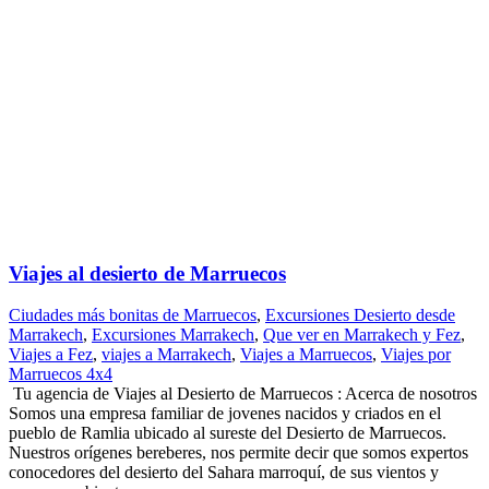
Viajes al desierto de Marruecos
Ciudades más bonitas de Marruecos
,
Excursiones Desierto desde
Marrakech
,
Excursiones Marrakech
,
Que ver en Marrakech y Fez
,
Viajes a Fez
,
viajes a Marrakech
,
Viajes a Marruecos
,
Viajes por
Marruecos 4x4
Tu agencia de Viajes al Desierto de Marruecos : Acerca de nosotros
Somos una empresa familiar de jovenes nacidos y criados en el
pueblo de Ramlia ubicado al sureste del Desierto de Marruecos.
Nuestros orígenes bereberes, nos permite decir que somos expertos
conocedores del desierto del Sahara marroquí, de sus vientos y