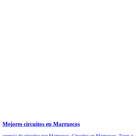
Mejores circuitos en Marruecos
agencia de circuitos por Marruecos
,
Circuitos en Marruecos
,
Tours y