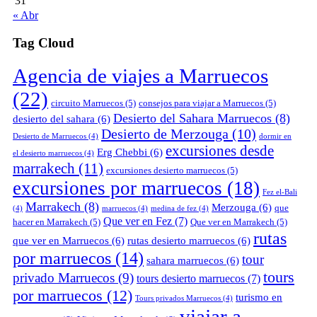
31
« Abr
Tag Cloud
Agencia de viajes a Marruecos
(22)
circuito Marruecos
(5)
consejos para viajar a Marruecos
(5)
Desierto del Sahara Marruecos
(8)
desierto del sahara
(6)
Desierto de Merzouga
(10)
Desierto de Marruecos
(4)
dormir en
excursiones desde
Erg Chebbi
(6)
el desierto marruecos
(4)
marrakech
(11)
excursiones desierto marruecos
(5)
excursiones por marruecos
(18)
Fez el-Bali
Marrakech
(8)
Merzouga
(6)
que
(4)
marruecos
(4)
medina de fez
(4)
Que ver en Fez
(7)
hacer en Marrakech
(5)
Que ver en Marrakech
(5)
rutas
que ver en Marruecos
(6)
rutas desierto marruecos
(6)
por marruecos
(14)
tour
sahara marruecos
(6)
tours
privado Marruecos
(9)
tours desierto marruecos
(7)
por marruecos
(12)
turismo en
Tours privados Marruecos
(4)
viajar a