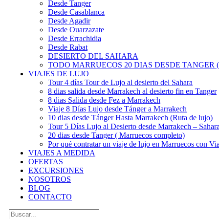
Desde Tanger
Desde Casablanca
Desde Agadir
Desde Ouarzazate
Desde Errachidia
Desde Rabat
DESIERTO DEL SAHARA
TODO MARRUECOS 20 DIAS DESDE TANGER (
VIAJES DE LUJO
Tour 4 días Tour de Lujo al desierto del Sahara
8 dias salida desde Marrakech al desierto fin en Tanger
8 dias Salida desde Fez a Marrakech
Viaje 8 Días Lujo desde Tánger a Marrakech
10 dias desde Tánger Hasta Marrakech (Ruta de lujo)
Tour 5 Días Lujo al Desierto desde Marrakech – Saha
20 dias desde Tanger ( Marruecos completo)
Por qué contratar un viaje de lujo en Marruecos con Via
VIAJES A MEDIDA
OFERTAS
EXCURSIONES
NOSOTROS
BLOG
CONTACTO