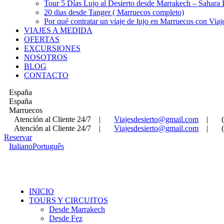
Tour 5 Días Lujo al Desierto desde Marrakech – Sahara
20 dias desde Tanger ( Marruecos completo)
Por qué contratar un viaje de lujo en Marruecos con Viaj
VIAJES A MEDIDA
OFERTAS
EXCURSIONES
NOSOTROS
BLOG
CONTACTO
España
España
Marruecos
Atención al Cliente 24/7
|
Viajesdesierto@gmail.com
|
Atención al Cliente 24/7
|
Viajesdesierto@gmail.com
|
Reservar
Italiano
Português
INICIO
TOURS Y CIRCUITOS
Desde Marrakech
Desde Fez