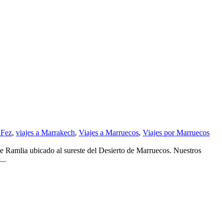
 Fez
,
viajes a Marrakech
,
Viajes a Marruecos
,
Viajes por Marruecos
e Ramlia ubicado al sureste del Desierto de Marruecos. Nuestros
..