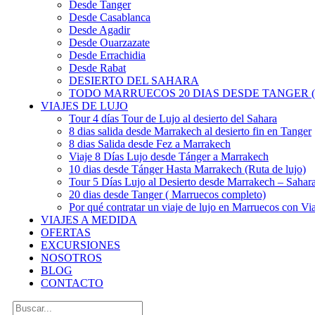
Desde Tanger
Desde Casablanca
Desde Agadir
Desde Ouarzazate
Desde Errachidia
Desde Rabat
DESIERTO DEL SAHARA
TODO MARRUECOS 20 DIAS DESDE TANGER (
VIAJES DE LUJO
Tour 4 días Tour de Lujo al desierto del Sahara
8 dias salida desde Marrakech al desierto fin en Tanger
8 dias Salida desde Fez a Marrakech
Viaje 8 Días Lujo desde Tánger a Marrakech
10 dias desde Tánger Hasta Marrakech (Ruta de lujo)
Tour 5 Días Lujo al Desierto desde Marrakech – Saha
20 dias desde Tanger ( Marruecos completo)
Por qué contratar un viaje de lujo en Marruecos con Via
VIAJES A MEDIDA
OFERTAS
EXCURSIONES
NOSOTROS
BLOG
CONTACTO