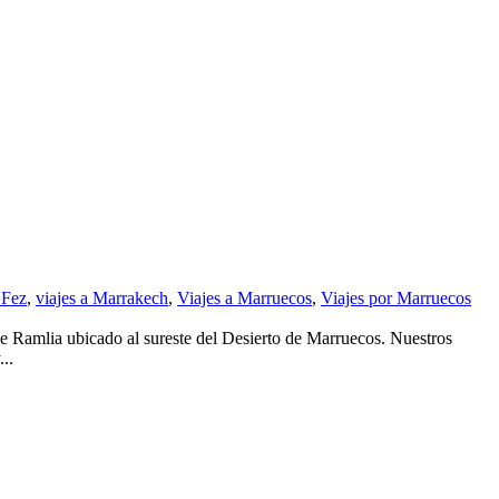
 Fez
,
viajes a Marrakech
,
Viajes a Marruecos
,
Viajes por Marruecos
e Ramlia ubicado al sureste del Desierto de Marruecos. Nuestros
..