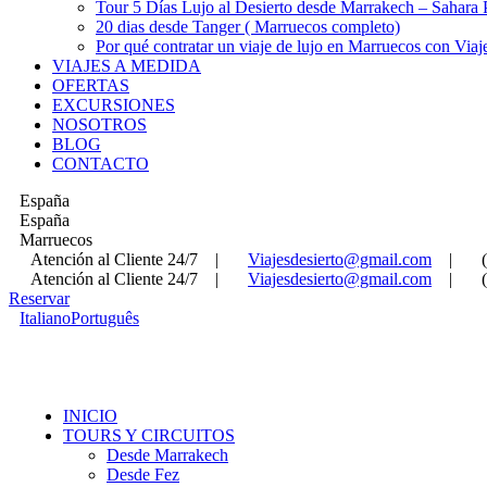
Tour 5 Días Lujo al Desierto desde Marrakech – Sahara
20 dias desde Tanger ( Marruecos completo)
Por qué contratar un viaje de lujo en Marruecos con Viaj
VIAJES A MEDIDA
OFERTAS
EXCURSIONES
NOSOTROS
BLOG
CONTACTO
España
España
Marruecos
Atención al Cliente 24/7
|
Viajesdesierto@gmail.com
|
Atención al Cliente 24/7
|
Viajesdesierto@gmail.com
|
Reservar
Italiano
Português
INICIO
TOURS Y CIRCUITOS
Desde Marrakech
Desde Fez