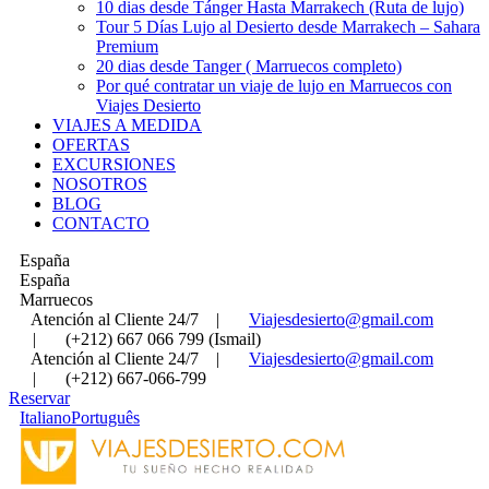
10 dias desde Tánger Hasta Marrakech (Ruta de lujo)
Tour 5 Días Lujo al Desierto desde Marrakech – Sahara
Premium
20 dias desde Tanger ( Marruecos completo)
Por qué contratar un viaje de lujo en Marruecos con
Viajes Desierto
VIAJES A MEDIDA
OFERTAS
EXCURSIONES
NOSOTROS
BLOG
CONTACTO
España
España
Marruecos
Atención al Cliente 24/7
|
Viajesdesierto@gmail.com
|
(+212) 667 066 799 (Ismail)
Atención al Cliente 24/7
|
Viajesdesierto@gmail.com
|
(+212) 667-066-799
Reservar
Italiano
Português