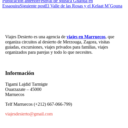
Publicación anterior
Festival de Música Gnaoua en
Essaouira
Siguiente post
El Valle de las Rosas y el Kelaat M´Gouna
Viajes Desierto es una agencia de
viajes en Marruecos
, que
organiza circuitos al desierto de Merzouga, Zagora, visitas
guiadas, excursiones, viajes privados para familias, viajes
organizados para parejas y todo lo que necesites.
Información
Tigami Lajdid Tarmigte
Ouarzazate – 45000
Marruecos
Telf Marruecos (+212) 667-066-799)
viajesdesierto@gmail.com