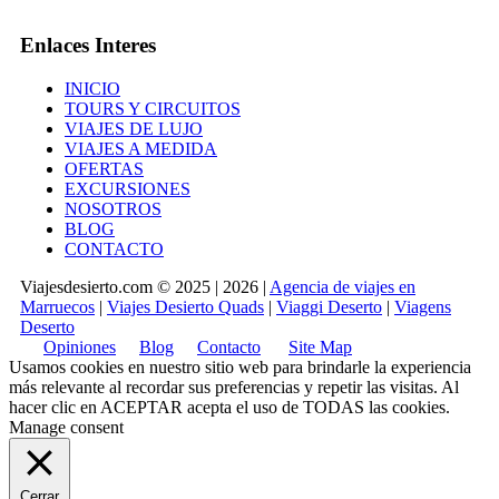
Enlaces Interes
INICIO
TOURS Y CIRCUITOS
VIAJES DE LUJO
VIAJES A MEDIDA
OFERTAS
EXCURSIONES
NOSOTROS
BLOG
CONTACTO
Viajesdesierto.com © 2025 | 2026 |
Agencia de viajes en
Marruecos
|
Viajes Desierto Quads
|
Viaggi Deserto
|
Viagens
Deserto
Opiniones
Blog
Contacto
Site Map
Usamos cookies en nuestro sitio web para brindarle la experiencia
más relevante al recordar sus preferencias y repetir las visitas. Al
hacer clic en
ACEPTAR
acepta el uso de TODAS las cookies.
Manage consent
Cerrar