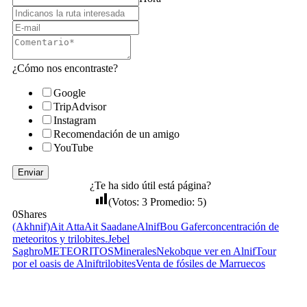
¿Cómo nos encontraste?
Google
TripAdvisor
Instagram
Recomendación de un amigo
YouTube
Enviar
¿Te ha sido útil está página?
(Votos:
3
Promedio:
5
)
0
Shares
(Akhnif)
Ait Atta
Ait Saadane
Alnif
Bou Gafer
concentración de
meteoritos y trilobites.
Jebel
Saghro
METEORITOS
Minerales
Nekob
que ver en Alnif
Tour
por el oasis de Alnif
trilobites
Venta de fósiles de Marruecos