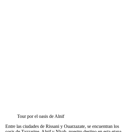
Tour por el oasis de Alnif
Entre las ciudades de Rissani y Ouarzazate, se encuentran los
oasis de Tazzarine, Alnif y Nkob, nuestro destino en esta etapa