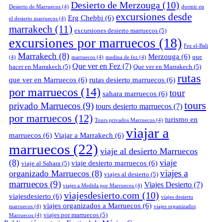
Desierto de Merzouga
(10)
Desierto de Marruecos
(4)
dormir en
excursiones desde
Erg Chebbi
(6)
el desierto marruecos
(4)
marrakech
(11)
excursiones desierto marruecos
(5)
excursiones por marruecos
(18)
Fez el-Bali
Marrakech
(8)
Merzouga
(6)
que
(4)
marruecos
(4)
medina de fez
(4)
Que ver en Fez
(7)
hacer en Marrakech
(5)
Que ver en Marrakech
(5)
rutas
que ver en Marruecos
(6)
rutas desierto marruecos
(6)
por marruecos
(14)
tour
sahara marruecos
(6)
tours
privado Marruecos
(9)
tours desierto marruecos
(7)
por marruecos
(12)
turismo en
Tours privados Marruecos
(4)
viajar a
marruecos
(6)
Viajar a Marrakech
(6)
marruecos
(22)
viaje al desierto Marruecos
(8)
viaje
viaje desierto marruecos
(6)
viaje al Sahara
(5)
viajes a
organizado Marruecos
(8)
viajes al desierto
(5)
marruecos
(9)
Viajes Desierto
(7)
viajes a Medida por Marruecos
(4)
viajesdesierto.com
(10)
viajesdesierto
(6)
viajes desierto
viajes organizados a Marruecos
(6)
marruecos
(4)
viajes organizados
viajes por marruecos
(5)
Marruecos
(4)