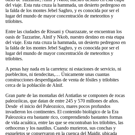
del viaje. Esta ruta cruza la hammada, un desierto pedregoso en
la falda de los montes Jebel Saghro, y es conocida por ser el
lugar del mundo de mayor concentración de meteoritos y
trilobites.
Entre las ciudades de Rissani y Ouarzazate, se encuentran los
oasis de Tazzarine, Alnif y Nkob, nuestro destino en esta etapa
del viaje. Esta ruta cruza la hammada, un desierto pedregoso en
la falda de los montes Jebel Saghro, y es conocida por ser el
lugar del mundo de mayor concentración de meteoritos y
trilobites.
A penas hay nada en la carretera: ni estaciones de servicio, ni
pueblecitos, ni tiendecitas,… Únicamente unas cuantas
construcciones desperdigadas de venta de fósiles y trilobites
cerca de la población de Alnif.
Gran parte de las montañas del Antiatlas se componen de rocas
paleozóicas, que datan de entre 245 y 570 millones de años.
Desde el inicio del Paleozoico, mares pocos profundos
invadieron los continentes. El contenido biológico de la Era
Paleozoica era bastante rico, comprendiendo bastantes formas
de vida acuática, entre las que se encontraban los trilobites, las
orthoceras y los nautilus. Cuando murieron, sus conchas y
esqueletos se conservaron en la cuenca del Maidir, ubicada