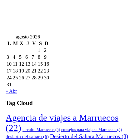
agosto 2026
L
M
X
J
V
S
D
1
2
3
4
5
6
7
8
9
10
11
12
13
14
15
16
17
18
19
20
21
22
23
24
25
26
27
28
29
30
31
« Abr
Tag Cloud
Agencia de viajes a Marruecos
(22)
circuito Marruecos
(5)
consejos para viajar a Marruecos
(5)
Desierto del Sahara Marruecos
(8)
desierto del sahara
(6)