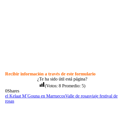
Recibir información a través de este formulario
¿Te ha sido útil está página?
(Votos:
8
Promedio:
5
)
0
Shares
el Kelaat M´Gouna en Marruecos
Valle de rosas
viaje festival de
rosas