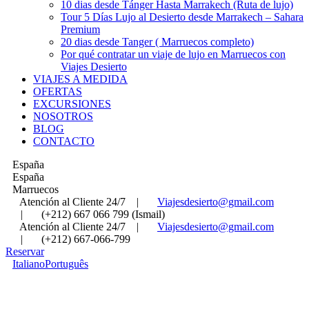
10 dias desde Tánger Hasta Marrakech (Ruta de lujo)
Tour 5 Días Lujo al Desierto desde Marrakech – Sahara
Premium
20 dias desde Tanger ( Marruecos completo)
Por qué contratar un viaje de lujo en Marruecos con
Viajes Desierto
VIAJES A MEDIDA
OFERTAS
EXCURSIONES
NOSOTROS
BLOG
CONTACTO
España
España
Marruecos
Atención al Cliente 24/7
|
Viajesdesierto@gmail.com
|
(+212) 667 066 799 (Ismail)
Atención al Cliente 24/7
|
Viajesdesierto@gmail.com
|
(+212) 667-066-799
Reservar
Italiano
Português