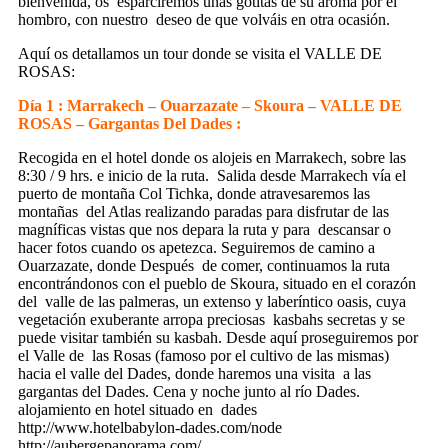
bienvenida, os
esparciremos unas gotitas de su aroma por el
hombro, con nuestro
deseo de que volváis en otra ocasión.
Aquí os detallamos un tour donde se visita el VALLE DE
ROSAS:
Día 1 : Marrakech – Ouarzazate – Skoura – VALLE DE
ROSAS – Gargantas Del Dades :
Recogida en el hotel donde os alojeis en Marrakech, sobre las
8:30 / 9 hrs. e inicio de la ruta.
Salida desde Marrakech vía el
puerto de montaña Col Tichka, donde atravesaremos las
montañas
del Atlas realizando paradas para disfrutar de las
magníficas vistas que nos depara la ruta y para
descansar o
hacer fotos cuando os apetezca. Seguiremos de camino a
Ouarzazate, donde Después
de comer, continuamos la ruta
encontrándonos con el pueblo de Skoura, situado en el corazón
del
valle de las palmeras, un extenso y laberíntico oasis, cuya
vegetación exuberante arropa preciosas
kasbahs secretas y se
puede visitar también su kasbah. Desde aquí proseguiremos por
el Valle de
las Rosas (famoso por el cultivo de las mismas)
hacia el valle del Dades, donde haremos una visita
a las
gargantas del Dades. Cena y noche junto al río Dades.
alojamiento en hotel situado en
dades
http://www.hotelbabylon-dades.com/node
http://aubergepanorama.com/