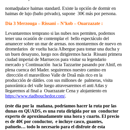
nomadpalace haimas standard. Existe la opción de dormir en
haimas de lujo (baño privado), supone
30€ más por persona.
Día 3 Merzouga – Rissani – N’kob – Ouarzazate :
Levantaremos temprano si las nubes nos permiten, podemos
tener una ocasión de contemplar el
bello espectáculo del
amanecer sobre un mar de arenas. nos montaremos de nuevo en
dromedarios
de vuelta hacia Albergue para tomar una ducha y
un buen desayuno, luego nos dirigiremos hacia
Rissani primera
ciudad imperial de Marruecos para visitar su legendario
mercado y Continuación
hacia Tazzarine pasando por Alnif, en
plena cuenca del Mader. seguiremos nuestro camino en
dirección el maravilloso Valle de Draâ más rico en la
producción de dátiles. con sus millones de
palmeras, visita
panorámica del valle luego atravesaremos el anti Atlas y
llegaremos al final a
Ouarzazate Cena y alojamiento en
https://www.riadbouchedor.com/
.
(este día por la
mañana, podríamos hacer la ruta por las
dunas en QUADS, es una ruta dirigida por un
conductor
experto de aproximadamente una hora y cuarto. El precio
es de 40€ por conductor,
e incluye casco, guantes,
pañuelo… todo lo necesario para el disfrute de esta