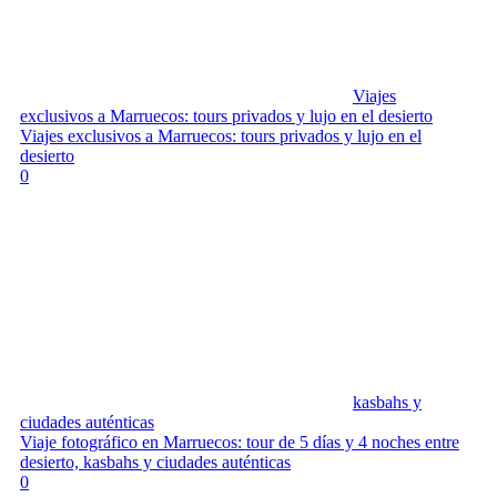
Viajes
exclusivos a Marruecos: tours privados y lujo en el desierto
Viajes exclusivos a Marruecos: tours privados y lujo en el
desierto
0
kasbahs y
ciudades auténticas
Viaje fotográfico en Marruecos: tour de 5 días y 4 noches entre
desierto, kasbahs y ciudades auténticas
0