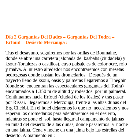
Día 2 Gargantas Del Dades – Gargantas Del Todra –
Erfoud – Desierto Merzouga :
Tras el desayuno, seguiremos por las orillas de Boumalne,
donde se abre una carretera jalonada de
kasbahs (ciudadela) y
ksour (fortalezas o castillos), cuyo paisaje es de color ocre, rojo
y malva. A
nuestro alrededor nos encontraremos con mesetas
pedregosas donde pastan los dromedarios.
Después de un
trayecto lleno de ksour, oasis y palmeras llegaremos a Tineghir
(donde se
encuentran las espectaculares gargantas del Todra)
encaramados a 1.350 m de altitud y rodeados
por un palmeral.
Continuamos hacia Erfoud (ciudad de los fósiles) y tras pasar
por Rissai,
llegaremos a Merzouga, frente a las altas dunas del
Erg Chebbi. En el hotel dejaremos lo que no
necesitemos y nos
esperan los dromedarios para adentraremos en el desierto,
mientras se pone el
sol, hasta llegar al campamento de jaimas
en mitad del desierto de altas dunas, donde pasaremos la
noche
en una jaima. Cena y noche en una jaima bajo las estrellas del
desierto. Alojamiento en :