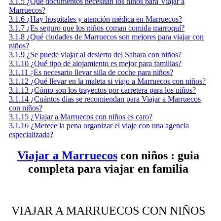
3.1.5
¿Qué documentos necesitan los niños para Viajar a
Marruecos?
3.1.6
¿Hay hospitales y atención médica en Marruecos?
3.1.7
¿Es seguro que los niños coman comida marroquí?
3.1.8
¿Qué ciudades de Marruecos son mejores para viajar con
niños?
3.1.9
¿Se puede viajar al desierto del Sahara con niños?
3.1.10
¿Qué tipo de alojamiento es mejor para familias?
3.1.11
¿Es necesario llevar silla de coche para niños?
3.1.12
¿Qué llevar en la maleta si viajo a Marruecos con niños?
3.1.13
¿Cómo son los trayectos por carretera para los niños?
3.1.14
¿Cuántos días se recomiendan para Viajar a Marruecos
con niños?
3.1.15
¿Viajar a Marruecos con niños es caro?
3.1.16
¿Merece la pena organizar el viaje con una agencia
especializada?
Viajar a Marruecos
con niños : guia
completa para viajar en familia
VIAJAR A MARRUECOS CON NIÑOS