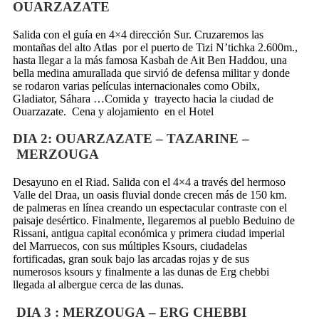
OUARZAZATE
Salida con el guía en 4×4 dirección Sur. Cruzaremos las
montañas del alto Atlas por el puerto de Tizi N’tichka 2.600m.,
hasta llegar a la más famosa Kasbah de Ait Ben Haddou, una
bella medina amurallada que sirvió de defensa militar y donde
se rodaron varias películas internacionales como Obilx,
Gladiator, Sáhara …Comida y trayecto hacia la ciudad de
Ouarzazate. Cena y alojamiento en el Hotel
DIA 2
: OUARZAZATE – TAZARINE –
MERZOUGA
Desayuno en el Riad. Salida con el 4×4 a través del hermoso
Valle del Draa, un oasis fluvial donde crecen más de 150 km.
de palmeras en línea creando un espectacular contraste con el
paisaje desértico. Finalmente, llegaremos al pueblo Beduino de
Rissani, antigua capital económica y primera ciudad imperial
del Marruecos, con sus múltiples Ksours, ciudadelas
fortificadas, gran souk bajo las arcadas rojas y de sus
numerosos ksours y finalmente a las dunas de Erg chebbi
llegada al albergue cerca de las dunas.
DIA 3
: MERZOUGA – ERG CHEBBI