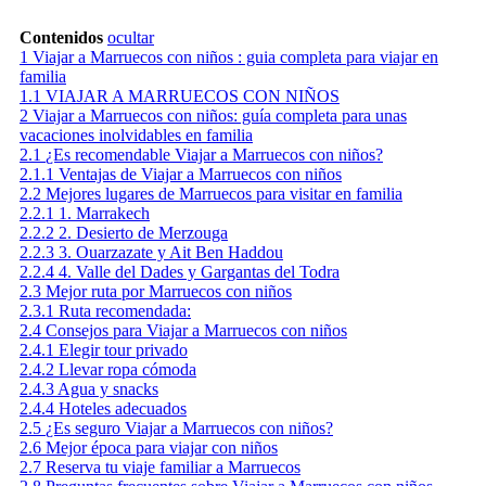
Contenidos
ocultar
1
Viajar a Marruecos con niños : guia completa para viajar en
familia
1.1
VIAJAR A MARRUECOS CON NIÑOS
2
Viajar a Marruecos con niños: guía completa para unas
vacaciones inolvidables en familia
2.1
¿Es recomendable Viajar a Marruecos con niños?
2.1.1
Ventajas de Viajar a Marruecos con niños
2.2
Mejores lugares de Marruecos para visitar en familia
2.2.1
1. Marrakech
2.2.2
2. Desierto de Merzouga
2.2.3
3. Ouarzazate y Ait Ben Haddou
2.2.4
4. Valle del Dades y Gargantas del Todra
2.3
Mejor ruta por Marruecos con niños
2.3.1
Ruta recomendada:
2.4
Consejos para Viajar a Marruecos con niños
2.4.1
Elegir tour privado
2.4.2
Llevar ropa cómoda
2.4.3
Agua y snacks
2.4.4
Hoteles adecuados
2.5
¿Es seguro Viajar a Marruecos con niños?
2.6
Mejor época para viajar con niños
2.7
Reserva tu viaje familiar a Marruecos