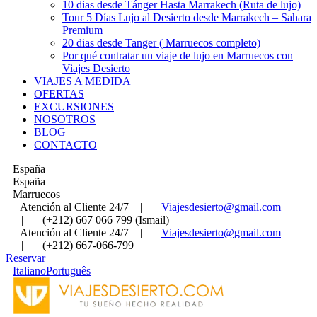
10 dias desde Tánger Hasta Marrakech (Ruta de lujo)
Tour 5 Días Lujo al Desierto desde Marrakech – Sahara
Premium
20 dias desde Tanger ( Marruecos completo)
Por qué contratar un viaje de lujo en Marruecos con
Viajes Desierto
VIAJES A MEDIDA
OFERTAS
EXCURSIONES
NOSOTROS
BLOG
CONTACTO
España
España
Marruecos
Atención al Cliente 24/7
|
Viajesdesierto@gmail.com
|
(+212) 667 066 799 (Ismail)
Atención al Cliente 24/7
|
Viajesdesierto@gmail.com
|
(+212) 667-066-799
Reservar
Italiano
Português