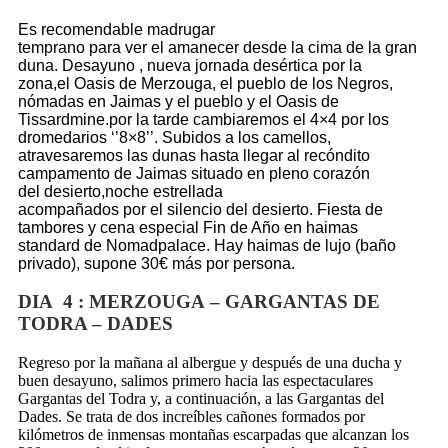
Es recomendable madrugar
temprano para ver el amanecer
desde la cima de la gran
duna. Desayuno , nueva jornada desértica por la
zona,el Oasis de Merzouga, el pueblo de los Negros,
nómadas en Jaimas y el pueblo y el Oasis de
Tissardmine.por la tarde cambiaremos el 4×4 por los
dromedarios ‘’8×8’’. Subidos a los camellos,
atravesaremos las dunas hasta llegar al recóndito
campamento de Jaimas situado en pleno corazón
del desierto,noche estrellada
acompañados por el silencio del desierto. Fiesta de
tambores y cena especial Fin de Año en haimas
standard de Nomadpalace.
Hay haimas de lujo (baño
privado), supone 30€ más por persona.
DIA 4
: MERZOUGA – GARGANTAS DE
TODRA – DADES
Regreso por la mañana al albergue y después de una ducha y
buen desayuno, salimos primero hacia las espectaculares
Gargantas del Todra y, a continuación, a las Gargantas del
Dades. Se trata de dos increíbles cañones formados por
kilómetros de inmensas montañas escarpadas que alcanzan los