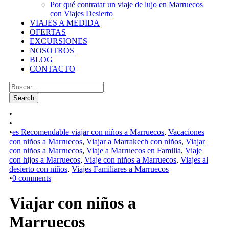
Por qué contratar un viaje de lujo en Marruecos
con Viajes Desierto
VIAJES A MEDIDA
OFERTAS
EXCURSIONES
NOSOTROS
BLOG
CONTACTO
•
•
•
es Recomendable viajar con niños a Marruecos
,
Vacaciones
con niños a Marruecos
,
Viajar a Marrakech con niños
,
Viajar
con niños a Marruecos
,
Viaje a Marruecos en Familia
,
Viaje
con hijos a Marruecos
,
Viaje con niños a Marruecos
,
Viajes al
desierto con niños
,
Viajes Familiares a Marruecos
•
0 comments
Viajar con niños a
Marruecos