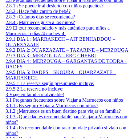
2.8
Preguntas frecuentes sobre Viajar a Marruecos con niños
2.8.1
¿Se puede ir al desierto con niños pequeños?
2.8.2
¿Hace falta carrito de bebé?
2.8.3
¿Cuántos días se recomienda?
2.8.4
¿Marruecos gusta a los niños?
2.9
El tour recomendado y más auténtico para niños a
Marruecos: 5 días /4 noches 🥇
2.9.1
DIA 1 : MARRAKECH – AIT BENHADDOU –
OUARZAZATE
2.9.2
DIA 2: OUARZAZATE – TAZARINE – MERZOUGA
2.9.3
DIA 3 : MERZOUGA – ERG CHEBBI
2.9.4
DIA 4 : MERZOUGA – GARGANTAS DE TODRA –
DADES
2.9.5
DIA 5: DADES – SKOURA – OUARZAZATE –
MARRAKECH
2.9.5.1
La reserva según presupuesto incluye:
2.9.5.2
La reserva no incluye:
3
Viaje en familia inolvidable!
3.1
Preguntas frecuentes sobre Viajar a Marruecos con niños
3.1.1
¿Es seguro Viajar a Marruecos con niños?
3.1.2
¿Marruecos es un buen destino para viajar en familia?
3.1.3
¿Qué edad es recomendable para Viajar a Marruecos con
niños?
3.1.4
¿Es recomendable contratar un viaje privado si viajo con
niños?