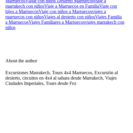
Marruecos
Viajar con niños Desierto Marruecos
viaje a
marrakech con niños
Viaje a Marruecos en Familia
Viaje con
hijos a Marruecos
Viaje con niños a Marruecos
viajes a
marruecos con niños
Viajes al desierto con niños
Viajes Familia
a Marruecos
Viajes Familiares a Marruecos
viajes marrakech con
niños
About the author
Excursiones Marrakech, Tours 4x4 Marruecos, Excursión al
desierto, circuitos en 4x4 al sahara desde Marrakech, Viajes
Ciudades Imperiales, Tours desde Fez