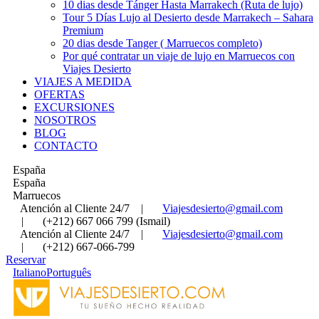
10 dias desde Tánger Hasta Marrakech (Ruta de lujo)
Tour 5 Días Lujo al Desierto desde Marrakech – Sahara
Premium
20 dias desde Tanger ( Marruecos completo)
Por qué contratar un viaje de lujo en Marruecos con
Viajes Desierto
VIAJES A MEDIDA
OFERTAS
EXCURSIONES
NOSOTROS
BLOG
CONTACTO
España
España
Marruecos
Atención al Cliente 24/7
|
Viajesdesierto@gmail.com
|
(+212) 667 066 799 (Ismail)
Atención al Cliente 24/7
|
Viajesdesierto@gmail.com
|
(+212) 667-066-799
Reservar
Italiano
Português