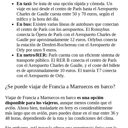
En taxi:
Se trata de una opción rápida y cómoda. Un
viaje en taxi desde el centro de París hasta el Aeropuerto
Charles de Gaulle cuesta entre 50 y 70 euros, según el
tráfico y la hora del día.
En bus:
Existen varias líneas de autobuses que conectan
el centro de París con los aeropuertos. El Roissybus
conecta la Ópera de París con el Aeropuerto Charles de
Gaulle por aproximadamente 12 euros. Orlybus conecta
la estación de Denfert-Rochereau con el Aeropuerto de
Orly por unos 9 euros.
En metro/RER:
París cuenta con un eficiente sistema de
transporte público. El RER B conecta el centro de París
con el Aeropuerto Charles de Gaulle, y el coste del billete
es de aproximadamente 10 euros. El tranvía T7 conecta
con el Aeropuerto de Orly.
¿Se puede viajar de Francia a Marruecos en barco?
Viajar de Francia a Marruecos en barco
es una opción
disponible para los viajeros
, aunque menos común que el
avión. Ahora bien, trasladarte en ferry es considerablemente
más largo que en avión, pues puedes durar en el mar entre 36 y
48 horas, dependiendo de la ruta y las condiciones del clima.
Sin embargo, está travesía ofrece una experiencia única con la