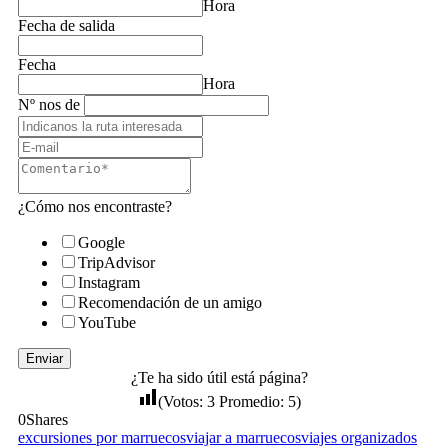
Hora
Fecha de salida
Fecha
Hora
Nº nos de
¿Cómo nos encontraste?
Google
TripAdvisor
Instagram
Recomendación de un amigo
YouTube
Enviar
¿Te ha sido útil está página?
(Votos:
3
Promedio:
5
)
0
Shares
excursiones por marruecos
viajar a marruecos
viajes organizados