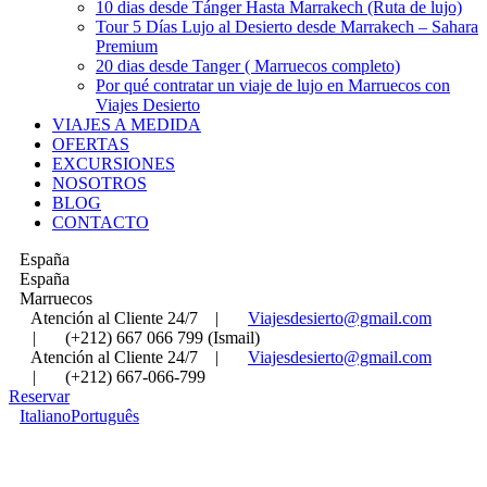
10 dias desde Tánger Hasta Marrakech (Ruta de lujo)
Tour 5 Días Lujo al Desierto desde Marrakech – Sahara
Premium
20 dias desde Tanger ( Marruecos completo)
Por qué contratar un viaje de lujo en Marruecos con
Viajes Desierto
VIAJES A MEDIDA
OFERTAS
EXCURSIONES
NOSOTROS
BLOG
CONTACTO
España
España
Marruecos
Atención al Cliente 24/7
|
Viajesdesierto@gmail.com
|
(+212) 667 066 799 (Ismail)
Atención al Cliente 24/7
|
Viajesdesierto@gmail.com
|
(+212) 667-066-799
Reservar
Italiano
Português