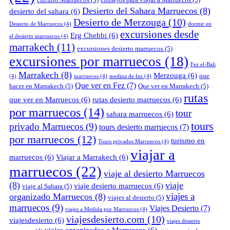
Desierto del Sahara Marruecos
(8)
desierto del sahara
(6)
Desierto de Merzouga
(10)
Desierto de Marruecos
(4)
dormir en
excursiones desde
Erg Chebbi
(6)
el desierto marruecos
(4)
marrakech
(11)
excursiones desierto marruecos
(5)
excursiones por marruecos
(18)
Fez el-Bali
Marrakech
(8)
Merzouga
(6)
que
(4)
marruecos
(4)
medina de fez
(4)
Que ver en Fez
(7)
hacer en Marrakech
(5)
Que ver en Marrakech
(5)
rutas
que ver en Marruecos
(6)
rutas desierto marruecos
(6)
por marruecos
(14)
tour
sahara marruecos
(6)
tours
privado Marruecos
(9)
tours desierto marruecos
(7)
por marruecos
(12)
turismo en
Tours privados Marruecos
(4)
viajar a
marruecos
(6)
Viajar a Marrakech
(6)
marruecos
(22)
viaje al desierto Marruecos
(8)
viaje
viaje desierto marruecos
(6)
viaje al Sahara
(5)
viajes a
organizado Marruecos
(8)
viajes al desierto
(5)
marruecos
(9)
Viajes Desierto
(7)
viajes a Medida por Marruecos
(4)
viajesdesierto.com
(10)
viajesdesierto
(6)
viajes desierto