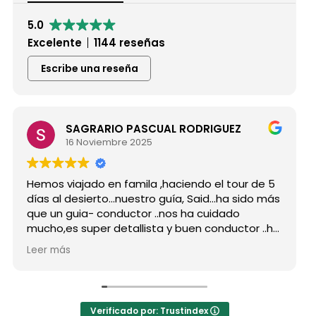
5.0
Excelente
1144 reseñas
Escribe una reseña
SAGRARIO PASCUAL RODRIGUEZ
Mar
16 Noviembre 2025
15 
viajado en famila ,haciendo el tour de 5
Hicimos el
 desierto...nuestro guía, Said...ha sido más
grupo de 
 guia- conductor ..nos ha cuidado
para siemp
es super detallista y buen conductor ..ha
Desde mi p
 atento a todas nuestras peticiones y
reserva, 
ás
Leer más
ñado muchos lugares
como port
dables...Muy Buen Profesional y mejor
antes de e
a..Gracias Said.
todas mis
nto a la agencia,..súper agradecida a Mila
La organiz
Verificado por: Trustindex