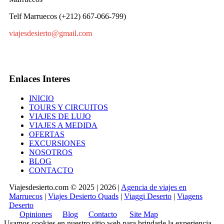
Telf Marruecos (+212) 667-066-799)
viajesdesierto@gmail.com
Enlaces Interes
INICIO
TOURS Y CIRCUITOS
VIAJES DE LUJO
VIAJES A MEDIDA
OFERTAS
EXCURSIONES
NOSOTROS
BLOG
CONTACTO
Viajesdesierto.com © 2025 | 2026 |
Agencia de viajes en
Marruecos
|
Viajes Desierto Quads
|
Viaggi Deserto
|
Viagens
Deserto
Opiniones
Blog
Contacto
Site Map
Usamos cookies en nuestro sitio web para brindarle la experiencia