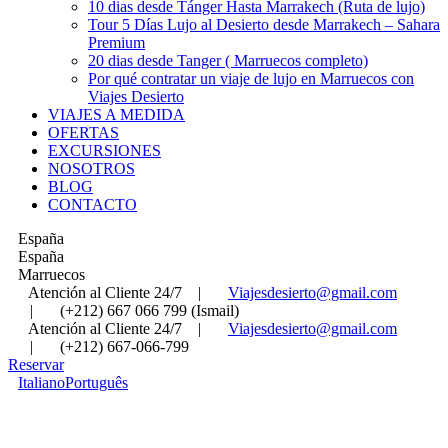
10 dias desde Tánger Hasta Marrakech (Ruta de lujo)
Tour 5 Días Lujo al Desierto desde Marrakech – Sahara
Premium
20 dias desde Tanger ( Marruecos completo)
Por qué contratar un viaje de lujo en Marruecos con
Viajes Desierto
VIAJES A MEDIDA
OFERTAS
EXCURSIONES
NOSOTROS
BLOG
CONTACTO
España
España
Marruecos
Atención al Cliente 24/7
|
Viajesdesierto@gmail.com
|
(+212) 667 066 799 (Ismail)
Atención al Cliente 24/7
|
Viajesdesierto@gmail.com
|
(+212) 667-066-799
Reservar
Italiano
Português