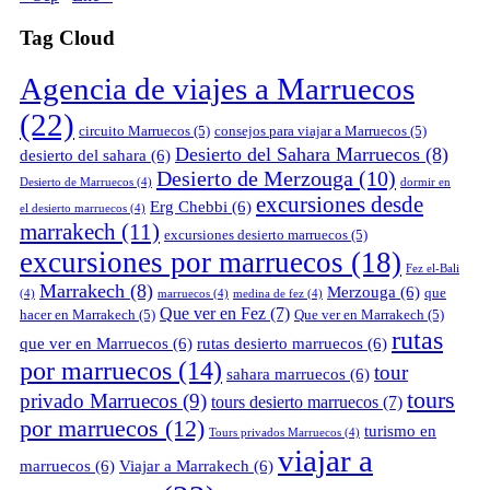
Tag Cloud
Agencia de viajes a Marruecos
(22)
circuito Marruecos
(5)
consejos para viajar a Marruecos
(5)
Desierto del Sahara Marruecos
(8)
desierto del sahara
(6)
Desierto de Merzouga
(10)
Desierto de Marruecos
(4)
dormir en
excursiones desde
Erg Chebbi
(6)
el desierto marruecos
(4)
marrakech
(11)
excursiones desierto marruecos
(5)
excursiones por marruecos
(18)
Fez el-Bali
Marrakech
(8)
Merzouga
(6)
que
(4)
marruecos
(4)
medina de fez
(4)
Que ver en Fez
(7)
hacer en Marrakech
(5)
Que ver en Marrakech
(5)
rutas
que ver en Marruecos
(6)
rutas desierto marruecos
(6)
por marruecos
(14)
tour
sahara marruecos
(6)
tours
privado Marruecos
(9)
tours desierto marruecos
(7)
por marruecos
(12)
turismo en
Tours privados Marruecos
(4)
viajar a
marruecos
(6)
Viajar a Marrakech
(6)