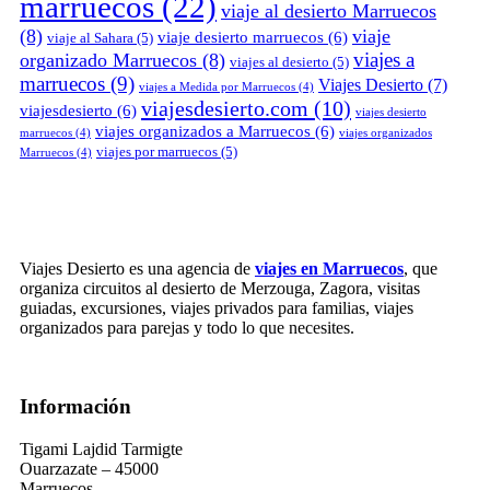
marruecos
(22)
viaje al desierto Marruecos
(8)
viaje
viaje desierto marruecos
(6)
viaje al Sahara
(5)
viajes a
organizado Marruecos
(8)
viajes al desierto
(5)
marruecos
(9)
Viajes Desierto
(7)
viajes a Medida por Marruecos
(4)
viajesdesierto.com
(10)
viajesdesierto
(6)
viajes desierto
viajes organizados a Marruecos
(6)
marruecos
(4)
viajes organizados
viajes por marruecos
(5)
Marruecos
(4)
Viajes Desierto es una agencia de
viajes en Marruecos
, que
organiza circuitos al desierto de Merzouga, Zagora, visitas
guiadas, excursiones, viajes privados para familias, viajes
organizados para parejas y todo lo que necesites.
Información
Tigami Lajdid Tarmigte
Ouarzazate – 45000
Marruecos