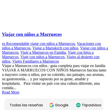
Viajar con niños a Marruecos
es Recomendable viajar con niños a Marruecos
,
Vacaciones con
niños a Marruecos
,
Viajar a Marrakech con niños
,
Viajar con niños a
Marruecos
,
Viaje a Marruecos en Familia
,
Viaje con hijos a
Marruecos
,
Viaje con niños a Marruecos
,
Viajes al desierto con
niños
,
Viajes Familiares a Marruecos
Viajar a Marruecos con niños : guia completa para viajar en familia
VIAJAR A MARRUECOS CON NIÑOS Marruecos fascina tanto
a mayores como a niños, por su colorido, sus paisajes, sus aromas,
su gastronomía… y por supuesto por su gente, amable y
hospitalaria. Para visitar un país con una cultura diferente, una
comida...
Read More
Todas las reseñas
Google
Tripadvisor