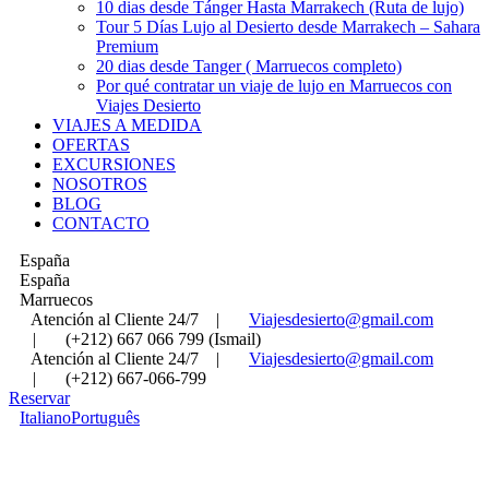
10 dias desde Tánger Hasta Marrakech (Ruta de lujo)
Tour 5 Días Lujo al Desierto desde Marrakech – Sahara
Premium
20 dias desde Tanger ( Marruecos completo)
Por qué contratar un viaje de lujo en Marruecos con
Viajes Desierto
VIAJES A MEDIDA
OFERTAS
EXCURSIONES
NOSOTROS
BLOG
CONTACTO
España
España
Marruecos
Atención al Cliente 24/7
|
Viajesdesierto@gmail.com
|
(+212) 667 066 799 (Ismail)
Atención al Cliente 24/7
|
Viajesdesierto@gmail.com
|
(+212) 667-066-799
Reservar
Italiano
Português