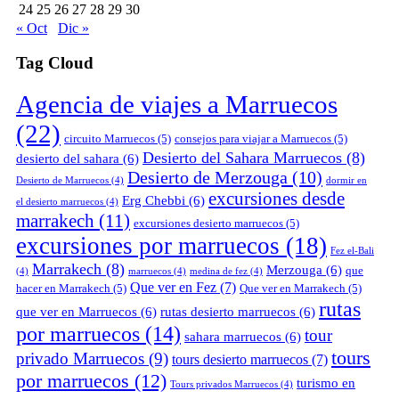
24
25
26
27
28
29
30
« Oct
Dic »
Tag Cloud
Agencia de viajes a Marruecos
(22)
circuito Marruecos
(5)
consejos para viajar a Marruecos
(5)
Desierto del Sahara Marruecos
(8)
desierto del sahara
(6)
Desierto de Merzouga
(10)
Desierto de Marruecos
(4)
dormir en
excursiones desde
Erg Chebbi
(6)
el desierto marruecos
(4)
marrakech
(11)
excursiones desierto marruecos
(5)
excursiones por marruecos
(18)
Fez el-Bali
Marrakech
(8)
Merzouga
(6)
que
(4)
marruecos
(4)
medina de fez
(4)
Que ver en Fez
(7)
hacer en Marrakech
(5)
Que ver en Marrakech
(5)
rutas
que ver en Marruecos
(6)
rutas desierto marruecos
(6)
por marruecos
(14)
tour
sahara marruecos
(6)
tours
privado Marruecos
(9)
tours desierto marruecos
(7)
por marruecos
(12)
turismo en
Tours privados Marruecos
(4)