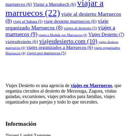
viajar a
marruecos
(6)
Viajar a Marrakech
(6)
marruecos
(22)
viaje al desierto Marruecos
(8)
viaje
viaje desierto marruecos
(6)
viaje al Sahara
(5)
viajes a
organizado Marruecos
(8)
viajes al desierto
(5)
marruecos
(9)
Viajes Desierto
(7)
viajes a Medida por Marruecos
(4)
viajesdesierto.com
(10)
viajesdesierto
(6)
viajes desierto
viajes organizados a Marruecos
(6)
marruecos
(4)
viajes organizados
viajes por marruecos
(5)
Marruecos
(4)
Viajes Desierto es una agencia de
viajes en Marruecos
, que
organiza circuitos al desierto de Merzouga, Zagora, visitas
guiadas, excursiones, viajes privados para familias, viajes
organizados para parejas y todo lo que necesites.
Información
Tigami Lajdid Tarmigte