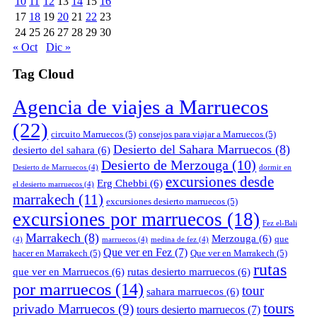
10
11
12
13
14
15
16
17
18
19
20
21
22
23
24
25
26
27
28
29
30
« Oct
Dic »
Tag Cloud
Agencia de viajes a Marruecos
(22)
circuito Marruecos
(5)
consejos para viajar a Marruecos
(5)
Desierto del Sahara Marruecos
(8)
desierto del sahara
(6)
Desierto de Merzouga
(10)
Desierto de Marruecos
(4)
dormir en
excursiones desde
Erg Chebbi
(6)
el desierto marruecos
(4)
marrakech
(11)
excursiones desierto marruecos
(5)
excursiones por marruecos
(18)
Fez el-Bali
Marrakech
(8)
Merzouga
(6)
que
(4)
marruecos
(4)
medina de fez
(4)
Que ver en Fez
(7)
hacer en Marrakech
(5)
Que ver en Marrakech
(5)
rutas
que ver en Marruecos
(6)
rutas desierto marruecos
(6)
por marruecos
(14)
tour
sahara marruecos
(6)
tours
privado Marruecos
(9)
tours desierto marruecos
(7)