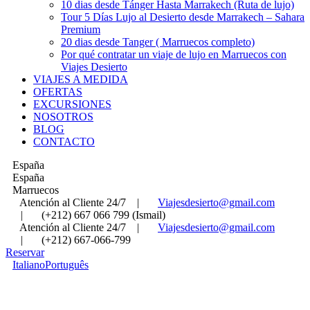
10 dias desde Tánger Hasta Marrakech (Ruta de lujo)
Tour 5 Días Lujo al Desierto desde Marrakech – Sahara
Premium
20 dias desde Tanger ( Marruecos completo)
Por qué contratar un viaje de lujo en Marruecos con
Viajes Desierto
VIAJES A MEDIDA
OFERTAS
EXCURSIONES
NOSOTROS
BLOG
CONTACTO
España
España
Marruecos
Atención al Cliente 24/7
|
Viajesdesierto@gmail.com
|
(+212) 667 066 799 (Ismail)
Atención al Cliente 24/7
|
Viajesdesierto@gmail.com
|
(+212) 667-066-799
Reservar
Italiano
Português