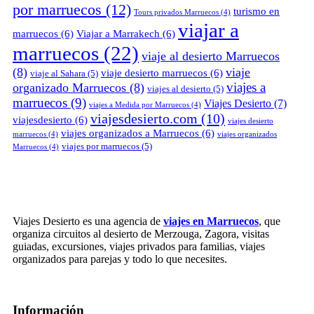
por marruecos
(12)
turismo en
Tours privados Marruecos
(4)
viajar a
marruecos
(6)
Viajar a Marrakech
(6)
marruecos
(22)
viaje al desierto Marruecos
(8)
viaje
viaje desierto marruecos
(6)
viaje al Sahara
(5)
viajes a
organizado Marruecos
(8)
viajes al desierto
(5)
marruecos
(9)
Viajes Desierto
(7)
viajes a Medida por Marruecos
(4)
viajesdesierto.com
(10)
viajesdesierto
(6)
viajes desierto
viajes organizados a Marruecos
(6)
marruecos
(4)
viajes organizados
viajes por marruecos
(5)
Marruecos
(4)
Viajes Desierto es una agencia de
viajes en Marruecos
, que
organiza circuitos al desierto de Merzouga, Zagora, visitas
guiadas, excursiones, viajes privados para familias, viajes
organizados para parejas y todo lo que necesites.
Información