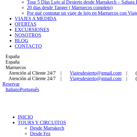
Tour 5 Días Lujo al Desierto desde Marrakech – Sahara
20 dias desde Tanger ( Marruecos completo)
Por qué contratar un viaje de lujo en Marruecos con Viaj
VIAJES A MEDIDA
OFERTAS
EXCURSIONES
NOSOTROS
BLOG
CONTACTO
España
España
Marruecos
Atención al Cliente 24/7
|
Viajesdesierto@gmail.com
|
Atención al Cliente 24/7
|
Viajesdesierto@gmail.com
|
Reservar
Italiano
Português
INICIO
TOURS Y CIRCUITOS
Desde Marrakech
Desde Fez