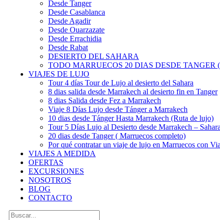
Desde Tanger
Desde Casablanca
Desde Agadir
Desde Ouarzazate
Desde Errachidia
Desde Rabat
DESIERTO DEL SAHARA
TODO MARRUECOS 20 DIAS DESDE TANGER (
VIAJES DE LUJO
Tour 4 días Tour de Lujo al desierto del Sahara
8 dias salida desde Marrakech al desierto fin en Tanger
8 dias Salida desde Fez a Marrakech
Viaje 8 Días Lujo desde Tánger a Marrakech
10 dias desde Tánger Hasta Marrakech (Ruta de lujo)
Tour 5 Días Lujo al Desierto desde Marrakech – Saha
20 dias desde Tanger ( Marruecos completo)
Por qué contratar un viaje de lujo en Marruecos con Via
VIAJES A MEDIDA
OFERTAS
EXCURSIONES
NOSOTROS
BLOG
CONTACTO