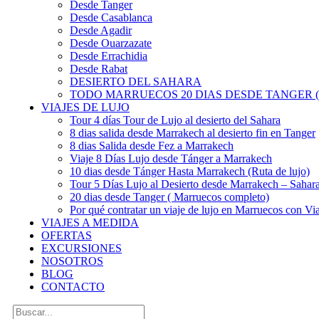
Desde Tanger
Desde Casablanca
Desde Agadir
Desde Ouarzazate
Desde Errachidia
Desde Rabat
DESIERTO DEL SAHARA
TODO MARRUECOS 20 DIAS DESDE TANGER (
VIAJES DE LUJO
Tour 4 días Tour de Lujo al desierto del Sahara
8 dias salida desde Marrakech al desierto fin en Tanger
8 dias Salida desde Fez a Marrakech
Viaje 8 Días Lujo desde Tánger a Marrakech
10 dias desde Tánger Hasta Marrakech (Ruta de lujo)
Tour 5 Días Lujo al Desierto desde Marrakech – Saha
20 dias desde Tanger ( Marruecos completo)
Por qué contratar un viaje de lujo en Marruecos con Via
VIAJES A MEDIDA
OFERTAS
EXCURSIONES
NOSOTROS
BLOG
CONTACTO