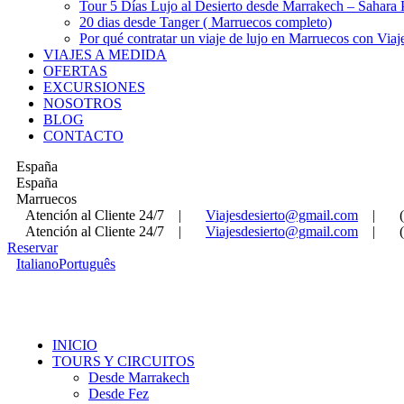
Tour 5 Días Lujo al Desierto desde Marrakech – Sahara
20 dias desde Tanger ( Marruecos completo)
Por qué contratar un viaje de lujo en Marruecos con Viaj
VIAJES A MEDIDA
OFERTAS
EXCURSIONES
NOSOTROS
BLOG
CONTACTO
España
España
Marruecos
Atención al Cliente 24/7
|
Viajesdesierto@gmail.com
|
Atención al Cliente 24/7
|
Viajesdesierto@gmail.com
|
Reservar
Italiano
Português
INICIO
TOURS Y CIRCUITOS
Desde Marrakech
Desde Fez