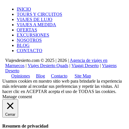
INICIO
TOURS Y CIRCUITOS
VIAJES DE LUJO
VIAJES A MEDIDA
OFERTAS
EXCURSIONES
NOSOTROS
BLOG
CONTACTO
Viajesdesierto.com © 2025 | 2026 |
Agencia de viajes en
Marruecos
|
Viajes Desierto Quads
|
Viaggi Deserto
|
Viagens
Deserto
Opiniones
Blog
Contacto
Site Map
Usamos cookies en nuestro sitio web para brindarle la experiencia
más relevante al recordar sus preferencias y repetir las visitas. Al
hacer clic en
ACEPTAR
acepta el uso de TODAS las cookies.
Manage consent
Cerrar
Resumen de privacidad