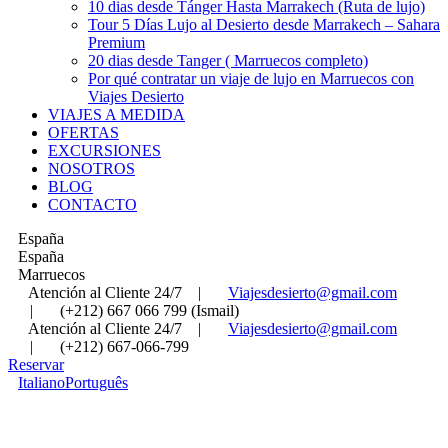
10 dias desde Tánger Hasta Marrakech (Ruta de lujo)
Tour 5 Días Lujo al Desierto desde Marrakech – Sahara
Premium
20 dias desde Tanger ( Marruecos completo)
Por qué contratar un viaje de lujo en Marruecos con
Viajes Desierto
VIAJES A MEDIDA
OFERTAS
EXCURSIONES
NOSOTROS
BLOG
CONTACTO
España
España
Marruecos
Atención al Cliente 24/7
|
Viajesdesierto@gmail.com
|
(+212) 667 066 799 (Ismail)
Atención al Cliente 24/7
|
Viajesdesierto@gmail.com
|
(+212) 667-066-799
Reservar
Italiano
Português