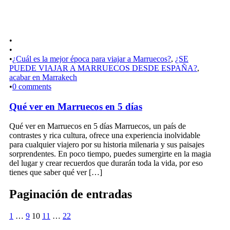
•
•
•
¿Cuál es la mejor época para viajar a Marruecos?
,
¿SE
PUEDE VIAJAR A MARRUECOS DESDE ESPAÑA?
,
acabar en Marrakech
•
0 comments
Qué ver en Marruecos en 5 días
Qué ver en Marruecos en 5 días Marruecos, un país de
contrastes y rica cultura, ofrece una experiencia inolvidable
para cualquier viajero por su historia milenaria y sus paisajes
sorprendentes. En poco tiempo, puedes sumergirte en la magia
del lugar y crear recuerdos que durarán toda la vida, por eso
tienes que saber qué ver […]
Paginación de entradas
1
…
9
10
11
…
22