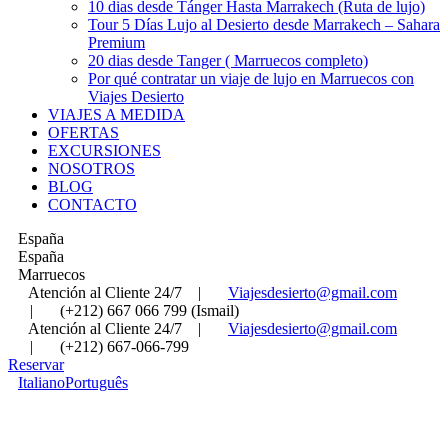
10 dias desde Tánger Hasta Marrakech (Ruta de lujo)
Tour 5 Días Lujo al Desierto desde Marrakech – Sahara
Premium
20 dias desde Tanger ( Marruecos completo)
Por qué contratar un viaje de lujo en Marruecos con
Viajes Desierto
VIAJES A MEDIDA
OFERTAS
EXCURSIONES
NOSOTROS
BLOG
CONTACTO
España
España
Marruecos
Atención al Cliente 24/7
|
Viajesdesierto@gmail.com
|
(+212) 667 066 799 (Ismail)
Atención al Cliente 24/7
|
Viajesdesierto@gmail.com
|
(+212) 667-066-799
Reservar
Italiano
Português