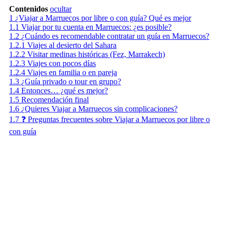
Contenidos
ocultar
1
¿Viajar a Marruecos por libre o con guía? Qué es mejor
1.1
Viajar por tu cuenta en Marruecos: ¿es posible?
1.2
¿Cuándo es recomendable contratar un guía en Marruecos?
1.2.1
Viajes al desierto del Sahara
1.2.2
Visitar medinas históricas (Fez, Marrakech)
1.2.3
Viajes con pocos días
1.2.4
Viajes en familia o en pareja
1.3
¿Guía privado o tour en grupo?
1.4
Entonces… ¿qué es mejor?
1.5
Recomendación final
1.6
¿Quieres Viajar a Marruecos sin complicaciones?
1.7
❓ Preguntas frecuentes sobre Viajar a Marruecos por libre o
con guía