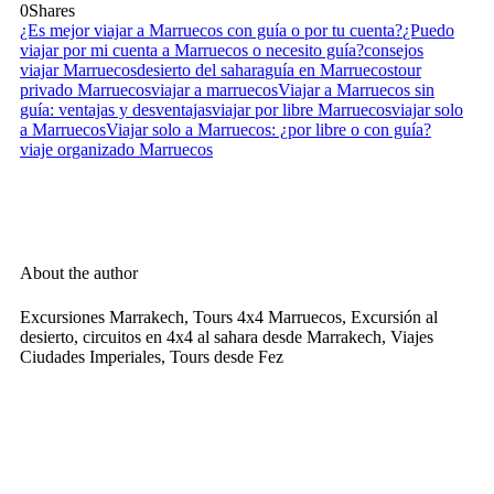
0
Shares
¿Es mejor viajar a Marruecos con guía o por tu cuenta?
¿Puedo
viajar por mi cuenta a Marruecos o necesito guía?
consejos
viajar Marruecos
desierto del sahara
guía en Marruecos
tour
privado Marruecos
viajar a marruecos
Viajar a Marruecos sin
guía: ventajas y desventajas
viajar por libre Marruecos
viajar solo
a Marruecos
Viajar solo a Marruecos: ¿por libre o con guía?
viaje organizado Marruecos
About the author
Excursiones Marrakech, Tours 4x4 Marruecos, Excursión al
desierto, circuitos en 4x4 al sahara desde Marrakech, Viajes
Ciudades Imperiales, Tours desde Fez