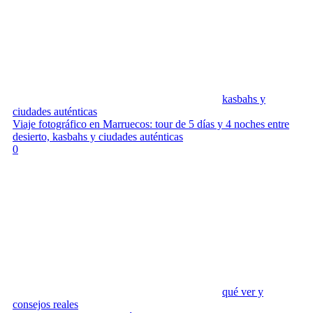
kasbahs y
ciudades auténticas
Viaje fotográfico en Marruecos: tour de 5 días y 4 noches entre
desierto, kasbahs y ciudades auténticas
0
qué ver y
consejos reales