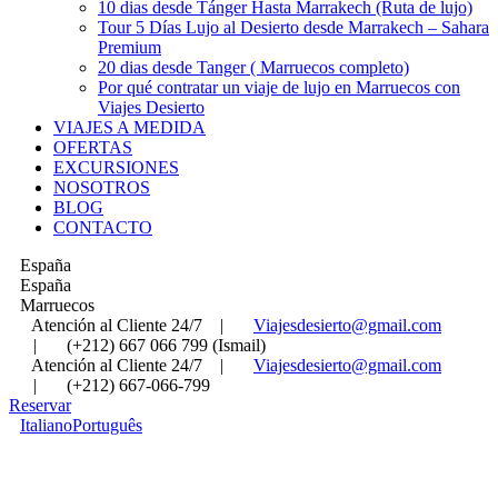
10 dias desde Tánger Hasta Marrakech (Ruta de lujo)
Tour 5 Días Lujo al Desierto desde Marrakech – Sahara
Premium
20 dias desde Tanger ( Marruecos completo)
Por qué contratar un viaje de lujo en Marruecos con
Viajes Desierto
VIAJES A MEDIDA
OFERTAS
EXCURSIONES
NOSOTROS
BLOG
CONTACTO
España
España
Marruecos
Atención al Cliente 24/7
|
Viajesdesierto@gmail.com
|
(+212) 667 066 799 (Ismail)
Atención al Cliente 24/7
|
Viajesdesierto@gmail.com
|
(+212) 667-066-799
Reservar
Italiano
Português