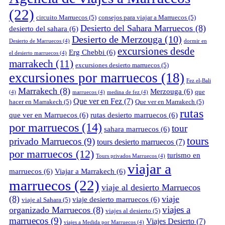
(22)
circuito Marruecos
(5)
consejos para viajar a Marruecos
(5)
Desierto del Sahara Marruecos
(8)
desierto del sahara
(6)
Desierto de Merzouga
(10)
Desierto de Marruecos
(4)
dormir en
excursiones desde
Erg Chebbi
(6)
el desierto marruecos
(4)
marrakech
(11)
excursiones desierto marruecos
(5)
excursiones por marruecos
(18)
Fez el-Bali
Marrakech
(8)
Merzouga
(6)
que
(4)
marruecos
(4)
medina de fez
(4)
Que ver en Fez
(7)
hacer en Marrakech
(5)
Que ver en Marrakech
(5)
rutas
que ver en Marruecos
(6)
rutas desierto marruecos
(6)
por marruecos
(14)
tour
sahara marruecos
(6)
tours
privado Marruecos
(9)
tours desierto marruecos
(7)
por marruecos
(12)
turismo en
Tours privados Marruecos
(4)
viajar a
marruecos
(6)
Viajar a Marrakech
(6)
marruecos
(22)
viaje al desierto Marruecos
(8)
viaje
viaje desierto marruecos
(6)
viaje al Sahara
(5)
viajes a
organizado Marruecos
(8)
viajes al desierto
(5)
marruecos
(9)
Viajes Desierto
(7)
viajes a Medida por Marruecos
(4)