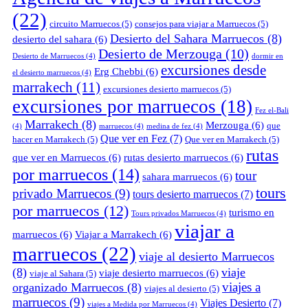
(22)
circuito Marruecos
(5)
consejos para viajar a Marruecos
(5)
Desierto del Sahara Marruecos
(8)
desierto del sahara
(6)
Desierto de Merzouga
(10)
Desierto de Marruecos
(4)
dormir en
excursiones desde
Erg Chebbi
(6)
el desierto marruecos
(4)
marrakech
(11)
excursiones desierto marruecos
(5)
excursiones por marruecos
(18)
Fez el-Bali
Marrakech
(8)
Merzouga
(6)
que
(4)
marruecos
(4)
medina de fez
(4)
Que ver en Fez
(7)
hacer en Marrakech
(5)
Que ver en Marrakech
(5)
rutas
que ver en Marruecos
(6)
rutas desierto marruecos
(6)
por marruecos
(14)
tour
sahara marruecos
(6)
tours
privado Marruecos
(9)
tours desierto marruecos
(7)
por marruecos
(12)
turismo en
Tours privados Marruecos
(4)
viajar a
marruecos
(6)
Viajar a Marrakech
(6)
marruecos
(22)
viaje al desierto Marruecos
(8)
viaje
viaje desierto marruecos
(6)
viaje al Sahara
(5)
viajes a
organizado Marruecos
(8)
viajes al desierto
(5)
marruecos
(9)
Viajes Desierto
(7)
viajes a Medida por Marruecos
(4)