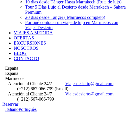
10 dias desde Tánger Hasta Marrakech (Ruta de lujo)
Tour 5 Días Lujo al Desierto desde Marrakech – Sahara
Premium
20 dias desde Tanger ( Marruecos completo)
Por qué contratar un viaje de lujo en Marruecos con
Viajes Desierto
VIAJES A MEDIDA
OFERTAS
EXCURSIONES
NOSOTROS
BLOG
CONTACTO
España
España
Marruecos
Atención al Cliente 24/7
|
Viajesdesierto@gmail.com
|
(+212) 667 066 799 (Ismail)
Atención al Cliente 24/7
|
Viajesdesierto@gmail.com
|
(+212) 667-066-799
Reservar
Italiano
Português