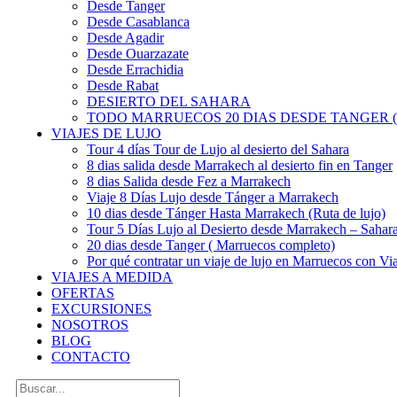
Desde Tanger
Desde Casablanca
Desde Agadir
Desde Ouarzazate
Desde Errachidia
Desde Rabat
DESIERTO DEL SAHARA
TODO MARRUECOS 20 DIAS DESDE TANGER (
VIAJES DE LUJO
Tour 4 días Tour de Lujo al desierto del Sahara
8 dias salida desde Marrakech al desierto fin en Tanger
8 dias Salida desde Fez a Marrakech
Viaje 8 Días Lujo desde Tánger a Marrakech
10 dias desde Tánger Hasta Marrakech (Ruta de lujo)
Tour 5 Días Lujo al Desierto desde Marrakech – Saha
20 dias desde Tanger ( Marruecos completo)
Por qué contratar un viaje de lujo en Marruecos con Via
VIAJES A MEDIDA
OFERTAS
EXCURSIONES
NOSOTROS
BLOG
CONTACTO