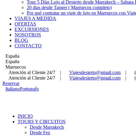
Tour 5 Días Lujo al Desierto desde Marrakech – Sahara
20 dias desde Tanger ( Marruecos completo)
Por qué contratar un viaje de lujo en Marruecos con Viaj
VIAJES A MEDIDA
OFERTAS
EXCURSIONES
NOSOTROS
BLOG
CONTACTO
España
España
Marruecos
Atención al Cliente 24/7
|
Viajesdesierto@gmail.com
|
Atención al Cliente 24/7
|
Viajesdesierto@gmail.com
|
Reservar
Italiano
Português
INICIO
TOURS Y CIRCUITOS
Desde Marrakech
Desde Fez