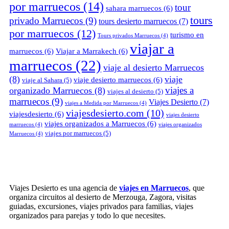
por marruecos
(14)
tour
sahara marruecos
(6)
tours
privado Marruecos
(9)
tours desierto marruecos
(7)
por marruecos
(12)
turismo en
Tours privados Marruecos
(4)
viajar a
marruecos
(6)
Viajar a Marrakech
(6)
marruecos
(22)
viaje al desierto Marruecos
(8)
viaje
viaje desierto marruecos
(6)
viaje al Sahara
(5)
viajes a
organizado Marruecos
(8)
viajes al desierto
(5)
marruecos
(9)
Viajes Desierto
(7)
viajes a Medida por Marruecos
(4)
viajesdesierto.com
(10)
viajesdesierto
(6)
viajes desierto
viajes organizados a Marruecos
(6)
marruecos
(4)
viajes organizados
viajes por marruecos
(5)
Marruecos
(4)
Viajes Desierto es una agencia de
viajes en Marruecos
, que
organiza circuitos al desierto de Merzouga, Zagora, visitas
guiadas, excursiones, viajes privados para familias, viajes
organizados para parejas y todo lo que necesites.