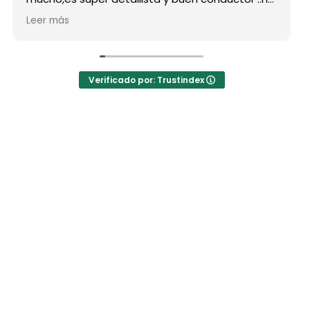
estado atento a todas nuestras peticiones y
Leer más
nos ha enseñado muchos lugares
inolvidables...Muy Buen Profesional y mejor
persona..Gracias Said.
En cuanto a la agencia,..súper agradecida a Mila
Verificado por: Trustindex
por sus atenciones..y por sus recomendaciones
..