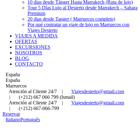
10 dias desde Tánger Hasta Marrakech (Ruta de lujo)
Tour 5 Días Lujo al Desierto desde Marrakech – Sahara
Premium
20 dias desde Tanger ( Marruecos completo)
Por qué contratar un viaje de lujo en Marruecos con
Viajes Desierto
VIAJES A MEDIDA
OFERTAS
EXCURSIONES
NOSOTROS
BLOG
CONTACTO
España
España
Marruecos
Atención al Cliente 24/7
|
Viajesdesierto@gmail.com
|
(+212) 667 066 799 (Ismail)
Atención al Cliente 24/7
|
Viajesdesierto@gmail.com
|
(+212) 667-066-799
Reservar
Italiano
Português