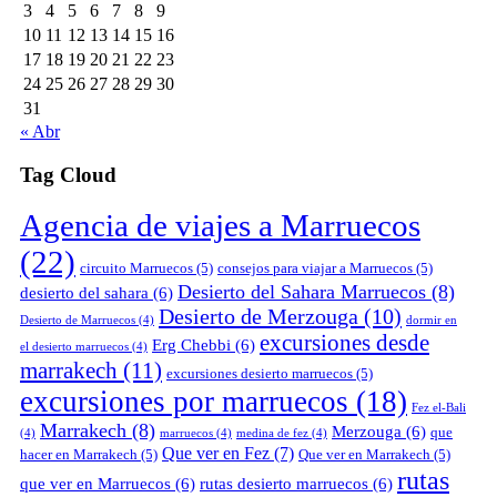
3
4
5
6
7
8
9
10
11
12
13
14
15
16
17
18
19
20
21
22
23
24
25
26
27
28
29
30
31
« Abr
Tag Cloud
Agencia de viajes a Marruecos
(22)
circuito Marruecos
(5)
consejos para viajar a Marruecos
(5)
Desierto del Sahara Marruecos
(8)
desierto del sahara
(6)
Desierto de Merzouga
(10)
Desierto de Marruecos
(4)
dormir en
excursiones desde
Erg Chebbi
(6)
el desierto marruecos
(4)
marrakech
(11)
excursiones desierto marruecos
(5)
excursiones por marruecos
(18)
Fez el-Bali
Marrakech
(8)
Merzouga
(6)
que
(4)
marruecos
(4)
medina de fez
(4)
Que ver en Fez
(7)
hacer en Marrakech
(5)
Que ver en Marrakech
(5)
rutas
que ver en Marruecos
(6)
rutas desierto marruecos
(6)