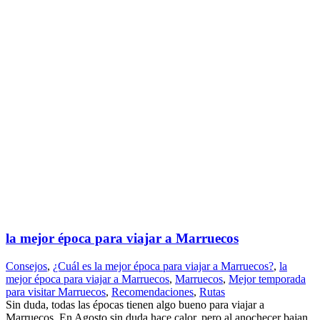
la mejor época para viajar a Marruecos
Consejos
,
¿Cuál es la mejor época para viajar a Marruecos?
,
la
mejor época para viajar a Marruecos
,
Marruecos
,
Mejor temporada
para visitar Marruecos
,
Recomendaciones
,
Rutas
Sin duda, todas las épocas tienen algo bueno para viajar a
Marruecos. En Agosto sin duda hace calor, pero al anochecer bajan