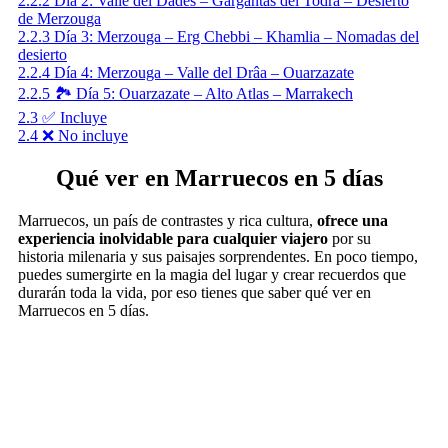
2.2.2
Día 2: Valle del Dades – Gargantas del Todra – Desierto
de Merzouga
2.2.3
Día 3: Merzouga – Erg Chebbi – Khamlia – Nomadas del
desierto
2.2.4
Día 4: Merzouga – Valle del Drâa – Ouarzazate
2.2.5
🏞️ Día 5: Ouarzazate – Alto Atlas – Marrakech
2.3
✅ Incluye
2.4
❌ No incluye
Qué ver en Marruecos en 5 días
Marruecos, un país de contrastes y rica cultura,
ofrece una
experiencia inolvidable para cualquier viajero
por su
historia milenaria y sus paisajes sorprendentes. En poco tiempo,
puedes sumergirte en la magia del lugar y crear recuerdos que
durarán toda la vida, por eso tienes que saber qué ver en
Marruecos en 5 días.