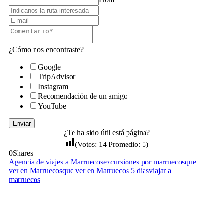
¿Cómo nos encontraste?
Google
TripAdvisor
Instagram
Recomendación de un amigo
YouTube
Enviar
¿Te ha sido útil está página?
(Votos:
14
Promedio:
5
)
0
Shares
Agencia de viajes a Marruecos
excursiones por marruecos
que
ver en Marruecos
que ver en Marruecos 5 dias
viajar a
marruecos