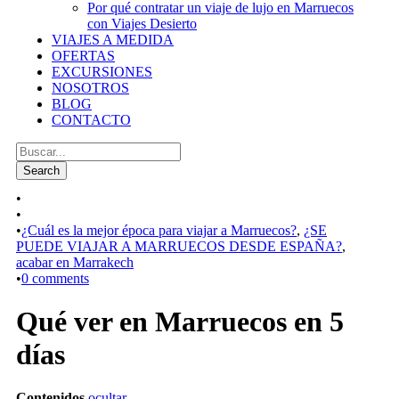
Por qué contratar un viaje de lujo en Marruecos
con Viajes Desierto
VIAJES A MEDIDA
OFERTAS
EXCURSIONES
NOSOTROS
BLOG
CONTACTO
•
•
•
¿Cuál es la mejor época para viajar a Marruecos?
,
¿SE
PUEDE VIAJAR A MARRUECOS DESDE ESPAÑA?
,
acabar en Marrakech
•
0 comments
Qué ver en Marruecos en 5
días
Contenidos
ocultar