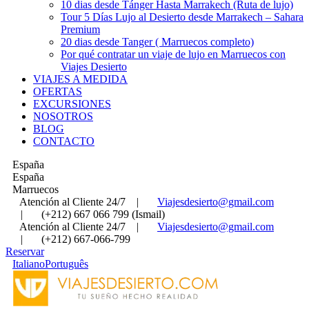
10 dias desde Tánger Hasta Marrakech (Ruta de lujo)
Tour 5 Días Lujo al Desierto desde Marrakech – Sahara
Premium
20 dias desde Tanger ( Marruecos completo)
Por qué contratar un viaje de lujo en Marruecos con
Viajes Desierto
VIAJES A MEDIDA
OFERTAS
EXCURSIONES
NOSOTROS
BLOG
CONTACTO
España
España
Marruecos
Atención al Cliente 24/7
|
Viajesdesierto@gmail.com
|
(+212) 667 066 799 (Ismail)
Atención al Cliente 24/7
|
Viajesdesierto@gmail.com
|
(+212) 667-066-799
Reservar
Italiano
Português