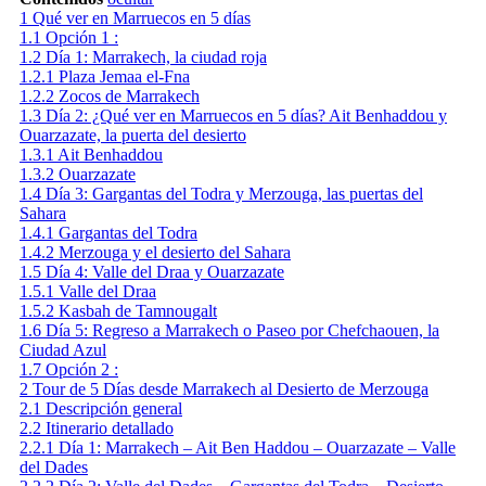
1
Qué ver en Marruecos en 5 días
1.1
Opción 1 :
1.2
Día 1: Marrakech, la ciudad roja
1.2.1
Plaza Jemaa el-Fna
1.2.2
Zocos de Marrakech
1.3
Día 2: ¿Qué ver en Marruecos en 5 días? Ait Benhaddou y
Ouarzazate, la puerta del desierto
1.3.1
Ait Benhaddou
1.3.2
Ouarzazate
1.4
Día 3: Gargantas del Todra y Merzouga, las puertas del
Sahara
1.4.1
Gargantas del Todra
1.4.2
Merzouga y el desierto del Sahara
1.5
Día 4: Valle del Draa y Ouarzazate
1.5.1
Valle del Draa
1.5.2
Kasbah de Tamnougalt
1.6
Día 5: Regreso a Marrakech o Paseo por Chefchaouen, la
Ciudad Azul
1.7
Opción 2 :
2
Tour de 5 Días desde Marrakech al Desierto de Merzouga
2.1
Descripción general
2.2
Itinerario detallado
2.2.1
Día 1: Marrakech – Ait Ben Haddou – Ouarzazate – Valle
del Dades