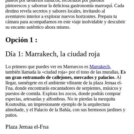
paseos por desiertos místicos, recorridos por pueblos
pintorescos y saborear la deliciosa gastronomía marroquí. Cada
destino revela secretos y sabores locales, invitando al
aventurero interior a explorar nuevos horizontes. Prepara tu
cámara para acompañarnos en este viaje inolvidable y descubrir
su encanto auténtico ahora mismo.
Opción 1 :
Día 1: Marrakech, la ciudad roja
Lo primero que puedes ver en Marruecos es
Marrakech
,
también llamada la «ciudad roja» por el tono de las murallas,
Es
un gran entramado de callejones, mercados y palacios
. Al
llegar, sumérgete en el ambiente vibrante de la plaza Jemaa el-
Fna, donde encontrarás encantadores de serpientes, músicos y
puestos de comida. Explora los zocos, donde podrás comprar
especias, artesanías y alfombras. No te pierdas la mezquita
Koutoubia, un impresionante ejemplo de la arquitectura
almohade, y el Palacio de la Bahía, con sus hermosos jardines y
patios.
Plaza Jemaa el-Fna