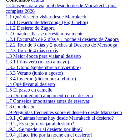
1
Consejos para viajar al desierto desde Marrakech: guía
completa 2026
1.1
Qué desierto visitar desde Marrakech
1.1.1
Desierto de Merzouga (Erg Chebbi)
1.1.2
Desierto de Zagora
1.2
Cuántos días se necesitan realmente
1.2.1
Excursión de 2 días y 1 noche al desierto de Zagora
1.2.2
Tour de 3 días y 2 noches al Desierto de Merzouga
1.2.3
Tour de 4 días o más
1.3
Mejor época para viajar al desierto
1.3.1
Primavera (marzo a mayo)
1.3.2
Otoño (septiembre a noviembre)
1.3.3
Verano (junio a agosto)
1.3.4
Invierno (diciembre a febrero)
1.4
Qué llevar al desierto
1.5
El paseo en camello
1.6
Dormir en un campamento en el desierto
1.7
Consejos importantes antes de reservar
1.8
Conclusión
1.9
Preguntas frecuentes sobre el desierto desde Marrakech
1.9.1
¿Cuántas horas hay desde Marrakech al desierto?
1.9.2
¿Es seguro viajar al desierto?
1.9.3
¿Se puede ir al desierto por libre?
1.9.4
¿Hace frío por la noche en el desierto?