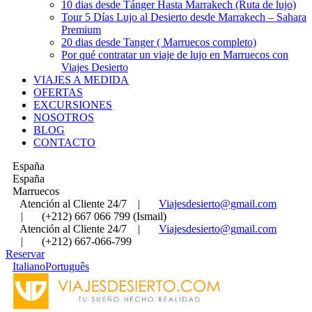
10 dias desde Tánger Hasta Marrakech (Ruta de lujo)
Tour 5 Días Lujo al Desierto desde Marrakech – Sahara
Premium
20 dias desde Tanger ( Marruecos completo)
Por qué contratar un viaje de lujo en Marruecos con
Viajes Desierto
VIAJES A MEDIDA
OFERTAS
EXCURSIONES
NOSOTROS
BLOG
CONTACTO
España
España
Marruecos
Atención al Cliente 24/7
|
Viajesdesierto@gmail.com
|
(+212) 667 066 799 (Ismail)
Atención al Cliente 24/7
|
Viajesdesierto@gmail.com
|
(+212) 667-066-799
Reservar
Italiano
Português