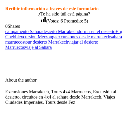
Recibir información a través de este formulario
¿Te ha sido útil está página?
(Votos:
6
Promedio:
5
)
0
Shares
campamento Sahara
desierto Marrakech
dormir en el desierto
Erg
Chebbi
excursión Merzouga
excursiones desde marrakech
sahara
marruecos
tour desierto Marrakech
viajar al desierto
Marruecos
viaje al Sahara
About the author
Excursiones Marrakech, Tours 4x4 Marruecos, Excursión al
desierto, circuitos en 4x4 al sahara desde Marrakech, Viajes
Ciudades Imperiales, Tours desde Fez