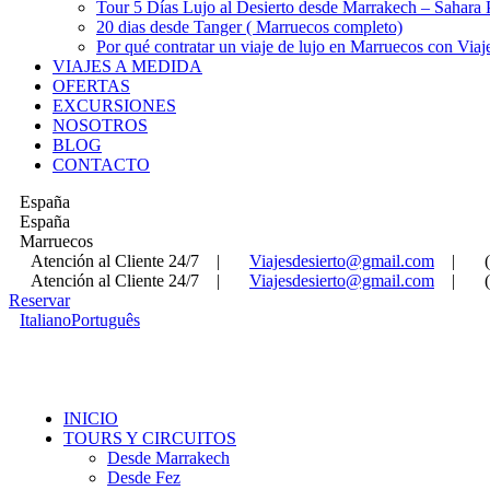
Tour 5 Días Lujo al Desierto desde Marrakech – Sahara
20 dias desde Tanger ( Marruecos completo)
Por qué contratar un viaje de lujo en Marruecos con Viaj
VIAJES A MEDIDA
OFERTAS
EXCURSIONES
NOSOTROS
BLOG
CONTACTO
España
España
Marruecos
Atención al Cliente 24/7
|
Viajesdesierto@gmail.com
|
Atención al Cliente 24/7
|
Viajesdesierto@gmail.com
|
Reservar
Italiano
Português
INICIO
TOURS Y CIRCUITOS
Desde Marrakech
Desde Fez