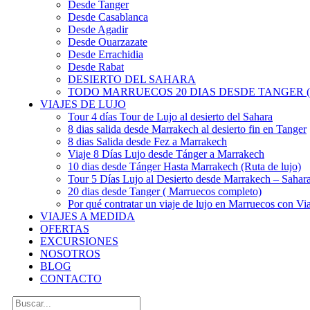
Desde Tanger
Desde Casablanca
Desde Agadir
Desde Ouarzazate
Desde Errachidia
Desde Rabat
DESIERTO DEL SAHARA
TODO MARRUECOS 20 DIAS DESDE TANGER (
VIAJES DE LUJO
Tour 4 días Tour de Lujo al desierto del Sahara
8 dias salida desde Marrakech al desierto fin en Tanger
8 dias Salida desde Fez a Marrakech
Viaje 8 Días Lujo desde Tánger a Marrakech
10 dias desde Tánger Hasta Marrakech (Ruta de lujo)
Tour 5 Días Lujo al Desierto desde Marrakech – Saha
20 dias desde Tanger ( Marruecos completo)
Por qué contratar un viaje de lujo en Marruecos con Via
VIAJES A MEDIDA
OFERTAS
EXCURSIONES
NOSOTROS
BLOG
CONTACTO