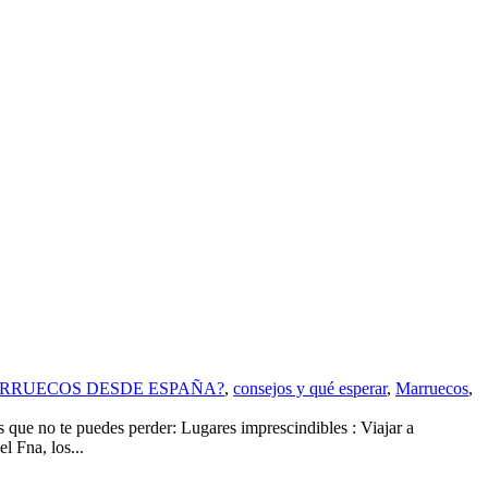
ARRUECOS DESDE ESPAÑA?
,
consejos y qué esperar
,
Marruecos
,
 no te puedes perder: Lugares imprescindibles : Viajar a
 Fna, los...