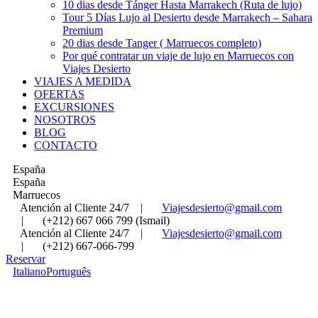
10 dias desde Tánger Hasta Marrakech (Ruta de lujo)
Tour 5 Días Lujo al Desierto desde Marrakech – Sahara
Premium
20 dias desde Tanger ( Marruecos completo)
Por qué contratar un viaje de lujo en Marruecos con
Viajes Desierto
VIAJES A MEDIDA
OFERTAS
EXCURSIONES
NOSOTROS
BLOG
CONTACTO
España
España
Marruecos
Atención al Cliente 24/7
|
Viajesdesierto@gmail.com
|
(+212) 667 066 799 (Ismail)
Atención al Cliente 24/7
|
Viajesdesierto@gmail.com
|
(+212) 667-066-799
Reservar
Italiano
Português