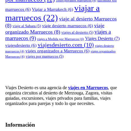
Tours privados Marruecos
(4)
viajar a
marruecos
(6)
Viajar a Marrakech
(6)
marruecos
(22)
viaje al desierto Marruecos
(8)
viaje
viaje desierto marruecos
(6)
viaje al Sahara
(5)
viajes a
organizado Marruecos
(8)
viajes al desierto
(5)
marruecos
(9)
Viajes Desierto
(7)
viajes a Medida por Marruecos
(4)
viajesdesierto.com
(10)
viajesdesierto
(6)
viajes desierto
viajes organizados a Marruecos
(6)
marruecos
(4)
viajes organizados
viajes por marruecos
(5)
Marruecos
(4)
Viajes Desierto es una agencia de
viajes en Marruecos
, que
organiza circuitos al desierto de Merzouga, Zagora, visitas
guiadas, excursiones, viajes privados para familias, viajes
organizados para parejas y todo lo que necesites.
Información