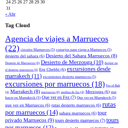
24
25
26
27
28
29
30
31
« Abr
Tag Cloud
Agencia de viajes a Marruecos
(22)
circuito Marruecos
(5)
consejos para viajar a Marruecos
(5)
Desierto del Sahara Marruecos
(8)
desierto del sahara
(6)
Desierto de Merzouga
(10)
Desierto de Marruecos
(4)
dormir en
excursiones desde
Erg Chebbi
(6)
el desierto marruecos
(4)
marrakech
(11)
excursiones desierto marruecos
(5)
excursiones por marruecos
(18)
Fez el-Bali
Marrakech
(8)
Merzouga
(6)
que
(4)
marruecos
(4)
medina de fez
(4)
Que ver en Fez
(7)
hacer en Marrakech
(5)
Que ver en Marrakech
(5)
rutas
que ver en Marruecos
(6)
rutas desierto marruecos
(6)
por marruecos
(14)
tour
sahara marruecos
(6)
tours
privado Marruecos
(9)
tours desierto marruecos
(7)
por marruecos
(12)
turismo en