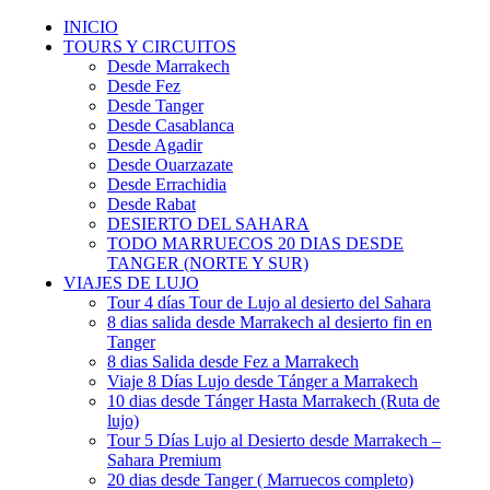
INICIO
TOURS Y CIRCUITOS
Desde Marrakech
Desde Fez
Desde Tanger
Desde Casablanca
Desde Agadir
Desde Ouarzazate
Desde Errachidia
Desde Rabat
DESIERTO DEL SAHARA
TODO MARRUECOS 20 DIAS DESDE
TANGER (NORTE Y SUR)
VIAJES DE LUJO
Tour 4 días Tour de Lujo al desierto del Sahara
8 dias salida desde Marrakech al desierto fin en
Tanger
8 dias Salida desde Fez a Marrakech
Viaje 8 Días Lujo desde Tánger a Marrakech
10 dias desde Tánger Hasta Marrakech (Ruta de
lujo)
Tour 5 Días Lujo al Desierto desde Marrakech –
Sahara Premium
20 dias desde Tanger ( Marruecos completo)