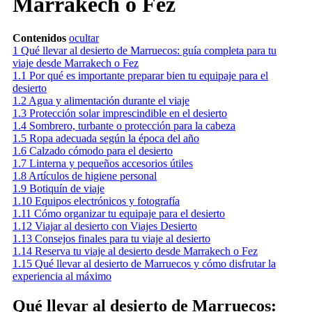
Marrakech o Fez
Contenidos
ocultar
1
Qué llevar al desierto de Marruecos: guía completa para tu
viaje desde Marrakech o Fez
1.1
Por qué es importante preparar bien tu equipaje para el
desierto
1.2
Agua y alimentación durante el viaje
1.3
Protección solar imprescindible en el desierto
1.4
Sombrero, turbante o protección para la cabeza
1.5
Ropa adecuada según la época del año
1.6
Calzado cómodo para el desierto
1.7
Linterna y pequeños accesorios útiles
1.8
Artículos de higiene personal
1.9
Botiquín de viaje
1.10
Equipos electrónicos y fotografía
1.11
Cómo organizar tu equipaje para el desierto
1.12
Viajar al desierto con Viajes Desierto
1.13
Consejos finales para tu viaje al desierto
1.14
Reserva tu viaje al desierto desde Marrakech o Fez
1.15
Qué llevar al desierto de Marruecos y cómo disfrutar la
experiencia al máximo
Qué llevar al desierto de Marruecos: