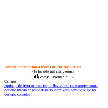
Recibir información a través de este formulario
¿Te ha sido útil está página?
(Votos:
1
Promedio:
5
)
0
Shares
equipaje desierto marruecos
que llevar desierto marruecos
ropa
desierto marruecos
viaje desierto marrakech consejos
viaje fez
desierto consejos