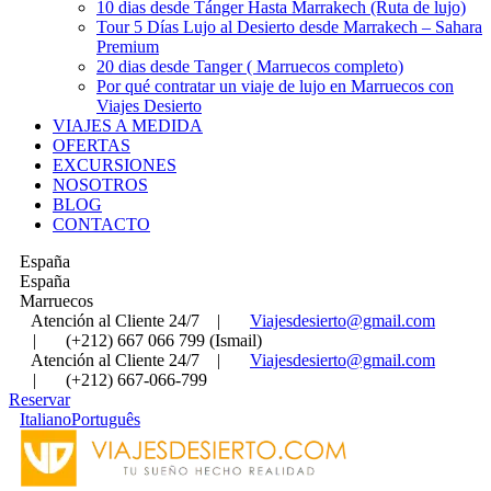
10 dias desde Tánger Hasta Marrakech (Ruta de lujo)
Tour 5 Días Lujo al Desierto desde Marrakech – Sahara
Premium
20 dias desde Tanger ( Marruecos completo)
Por qué contratar un viaje de lujo en Marruecos con
Viajes Desierto
VIAJES A MEDIDA
OFERTAS
EXCURSIONES
NOSOTROS
BLOG
CONTACTO
España
España
Marruecos
Atención al Cliente 24/7
|
Viajesdesierto@gmail.com
|
(+212) 667 066 799 (Ismail)
Atención al Cliente 24/7
|
Viajesdesierto@gmail.com
|
(+212) 667-066-799
Reservar
Italiano
Português