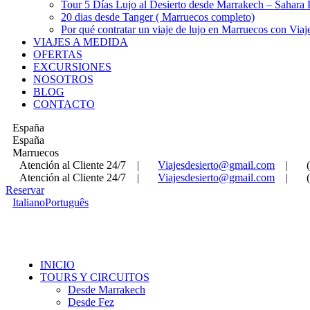
Tour 5 Días Lujo al Desierto desde Marrakech – Sahara
20 dias desde Tanger ( Marruecos completo)
Por qué contratar un viaje de lujo en Marruecos con Viaj
VIAJES A MEDIDA
OFERTAS
EXCURSIONES
NOSOTROS
BLOG
CONTACTO
España
España
Marruecos
Atención al Cliente 24/7
|
Viajesdesierto@gmail.com
|
Atención al Cliente 24/7
|
Viajesdesierto@gmail.com
|
Reservar
Italiano
Português
INICIO
TOURS Y CIRCUITOS
Desde Marrakech
Desde Fez