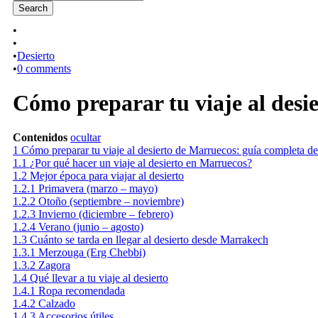
•
•
•
Desierto
•
0 comments
Cómo preparar tu viaje al des
Contenidos
ocultar
1
Cómo preparar tu viaje al desierto de Marruecos: guía completa 
1.1
¿Por qué hacer un viaje al desierto en Marruecos?
1.2
Mejor época para viajar al desierto
1.2.1
Primavera (marzo – mayo)
1.2.2
Otoño (septiembre – noviembre)
1.2.3
Invierno (diciembre – febrero)
1.2.4
Verano (junio – agosto)
1.3
Cuánto se tarda en llegar al desierto desde Marrakech
1.3.1
Merzouga (Erg Chebbi)
1.3.2
Zagora
1.4
Qué llevar a tu viaje al desierto
1.4.1
Ropa recomendada
1.4.2
Calzado
1.4.3
Accesorios útiles