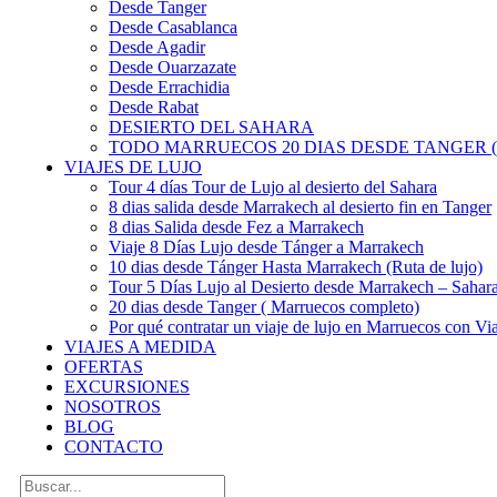
Desde Tanger
Desde Casablanca
Desde Agadir
Desde Ouarzazate
Desde Errachidia
Desde Rabat
DESIERTO DEL SAHARA
TODO MARRUECOS 20 DIAS DESDE TANGER (
VIAJES DE LUJO
Tour 4 días Tour de Lujo al desierto del Sahara
8 dias salida desde Marrakech al desierto fin en Tanger
8 dias Salida desde Fez a Marrakech
Viaje 8 Días Lujo desde Tánger a Marrakech
10 dias desde Tánger Hasta Marrakech (Ruta de lujo)
Tour 5 Días Lujo al Desierto desde Marrakech – Saha
20 dias desde Tanger ( Marruecos completo)
Por qué contratar un viaje de lujo en Marruecos con Via
VIAJES A MEDIDA
OFERTAS
EXCURSIONES
NOSOTROS
BLOG
CONTACTO