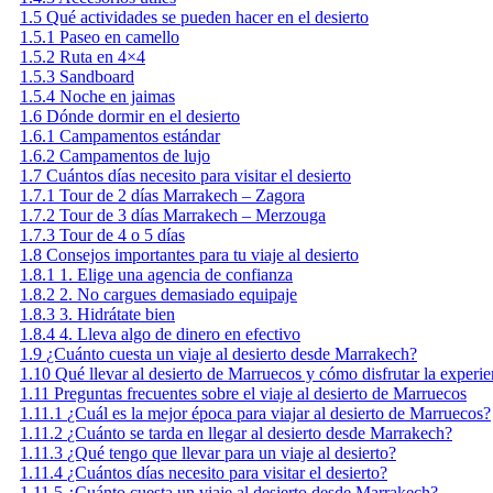
1.5
Qué actividades se pueden hacer en el desierto
1.5.1
Paseo en camello
1.5.2
Ruta en 4×4
1.5.3
Sandboard
1.5.4
Noche en jaimas
1.6
Dónde dormir en el desierto
1.6.1
Campamentos estándar
1.6.2
Campamentos de lujo
1.7
Cuántos días necesito para visitar el desierto
1.7.1
Tour de 2 días Marrakech – Zagora
1.7.2
Tour de 3 días Marrakech – Merzouga
1.7.3
Tour de 4 o 5 días
1.8
Consejos importantes para tu viaje al desierto
1.8.1
1. Elige una agencia de confianza
1.8.2
2. No cargues demasiado equipaje
1.8.3
3. Hidrátate bien
1.8.4
4. Lleva algo de dinero en efectivo
1.9
¿Cuánto cuesta un viaje al desierto desde Marrakech?
1.10
Qué llevar al desierto de Marruecos y cómo disfrutar la experi
1.11
Preguntas frecuentes sobre el viaje al desierto de Marruecos
1.11.1
¿Cuál es la mejor época para viajar al desierto de Marruecos?
1.11.2
¿Cuánto se tarda en llegar al desierto desde Marrakech?
1.11.3
¿Qué tengo que llevar para un viaje al desierto?
1.11.4
¿Cuántos días necesito para visitar el desierto?
1.11.5
¿Cuánto cuesta un viaje al desierto desde Marrakech?