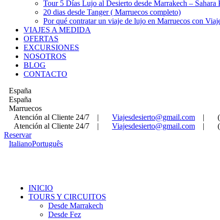
Tour 5 Días Lujo al Desierto desde Marrakech – Sahara
20 dias desde Tanger ( Marruecos completo)
Por qué contratar un viaje de lujo en Marruecos con Viaj
VIAJES A MEDIDA
OFERTAS
EXCURSIONES
NOSOTROS
BLOG
CONTACTO
España
España
Marruecos
Atención al Cliente 24/7
|
Viajesdesierto@gmail.com
|
Atención al Cliente 24/7
|
Viajesdesierto@gmail.com
|
Reservar
Italiano
Português
INICIO
TOURS Y CIRCUITOS
Desde Marrakech
Desde Fez