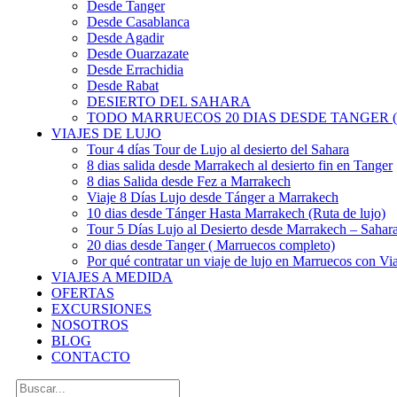
Desde Tanger
Desde Casablanca
Desde Agadir
Desde Ouarzazate
Desde Errachidia
Desde Rabat
DESIERTO DEL SAHARA
TODO MARRUECOS 20 DIAS DESDE TANGER (
VIAJES DE LUJO
Tour 4 días Tour de Lujo al desierto del Sahara
8 dias salida desde Marrakech al desierto fin en Tanger
8 dias Salida desde Fez a Marrakech
Viaje 8 Días Lujo desde Tánger a Marrakech
10 dias desde Tánger Hasta Marrakech (Ruta de lujo)
Tour 5 Días Lujo al Desierto desde Marrakech – Saha
20 dias desde Tanger ( Marruecos completo)
Por qué contratar un viaje de lujo en Marruecos con Via
VIAJES A MEDIDA
OFERTAS
EXCURSIONES
NOSOTROS
BLOG
CONTACTO