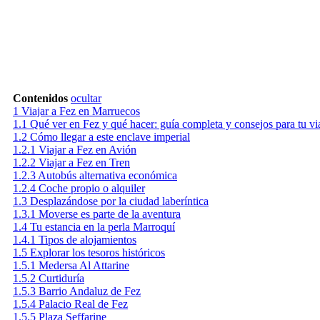
Contenidos
ocultar
1
Viajar a Fez en Marruecos
1.1
Qué ver en Fez y qué hacer: guía completa y consejos para tu vi
1.2
Cómo llegar a este enclave imperial
1.2.1
Viajar a Fez en Avión
1.2.2
Viajar a Fez en Tren
1.2.3
Autobús alternativa económica
1.2.4
Coche propio o alquiler
1.3
Desplazándose por la ciudad laberíntica
1.3.1
Moverse es parte de la aventura
1.4
Tu estancia en la perla Marroquí
1.4.1
Tipos de alojamientos
1.5
Explorar los tesoros históricos
1.5.1
Medersa Al Attarine
1.5.2
Curtiduría
1.5.3
Barrio Andaluz de Fez
1.5.4
Palacio Real de Fez
1.5.5
Plaza Seffarine