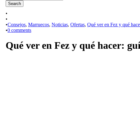
•
•
•
Consejos
,
Marruecos
,
Noticias
,
Ofertas
,
Qué ver en Fez y qué hacer
•
0 comments
Qué ver en Fez y qué hacer: guí