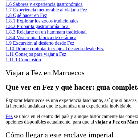
1.6
Sabores y experiencia gastronómica
1.7
Experiencia memorable al viajar a Fez
1.8
Qué hacer en Fez
1.8.1
Explorar los zocos tradicionales
1.8.2
Probar la gastronomía local
1.8.3
Relajarte en un hammam tradicional
1.8.4
Visitar una fábrica de cerámica
1.9
Excursión al desierto desde Fez
1.10
Dónde contratar tu viaje al desierto desde Fez
1.11
Consejos para viajar a Fez
1.11.1
Conclusión
Viajar a Fez en Marruecos
Qué ver en Fez y qué hacer: guía completa
Explorar Marruecos es una experiencia fascinante, así que si buscas u
la herencia andaluza que te garantiza una experiencia inolvidable.
Fez
se ubica en el centro del país y aunque históricamente las conexi
opciones disponibles actualmente, para que al
viajar a Fez en Mar
Cómo llegar a este enclave imperial