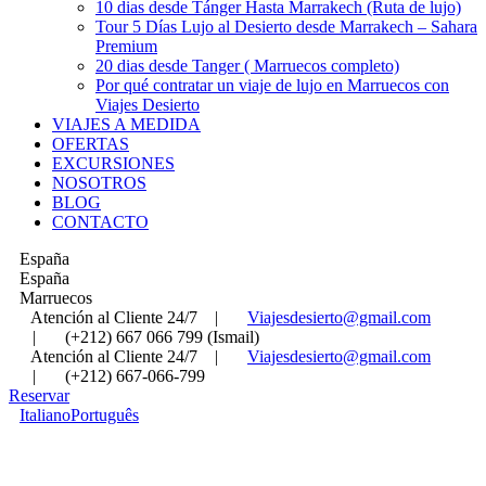
10 dias desde Tánger Hasta Marrakech (Ruta de lujo)
Tour 5 Días Lujo al Desierto desde Marrakech – Sahara
Premium
20 dias desde Tanger ( Marruecos completo)
Por qué contratar un viaje de lujo en Marruecos con
Viajes Desierto
VIAJES A MEDIDA
OFERTAS
EXCURSIONES
NOSOTROS
BLOG
CONTACTO
España
España
Marruecos
Atención al Cliente 24/7
|
Viajesdesierto@gmail.com
|
(+212) 667 066 799 (Ismail)
Atención al Cliente 24/7
|
Viajesdesierto@gmail.com
|
(+212) 667-066-799
Reservar
Italiano
Português