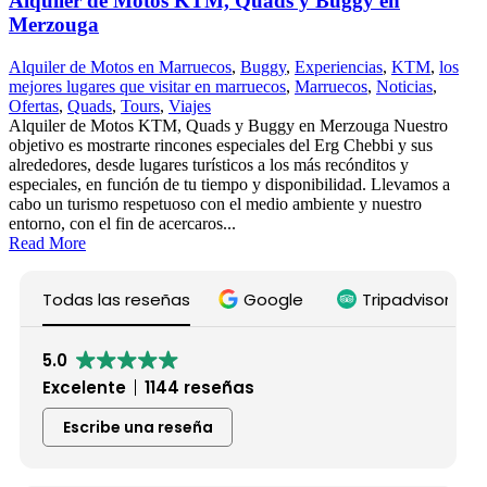
Alquiler de Motos KTM, Quads y Buggy en
Merzouga
Alquiler de Motos en Marruecos
,
Buggy
,
Experiencias
,
KTM
,
los
mejores lugares que visitar en marruecos
,
Marruecos
,
Noticias
,
Ofertas
,
Quads
,
Tours
,
Viajes
Alquiler de Motos KTM, Quads y Buggy en Merzouga Nuestro
objetivo es mostrarte rincones especiales del Erg Chebbi y sus
alrededores, desde lugares turísticos a los más recónditos y
especiales, en función de tu tiempo y disponibilidad. Llevamos a
cabo un turismo respetuoso con el medio ambiente y nuestro
entorno, con el fin de acercaros...
Read More
Todas las reseñas
Google
Tripadvisor
5.0
Excelente
1144 reseñas
Escribe una reseña