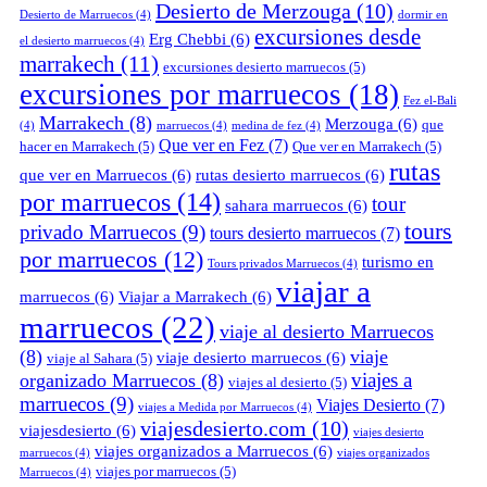
Desierto de Merzouga
(10)
Desierto de Marruecos
(4)
dormir en
excursiones desde
Erg Chebbi
(6)
el desierto marruecos
(4)
marrakech
(11)
excursiones desierto marruecos
(5)
excursiones por marruecos
(18)
Fez el-Bali
Marrakech
(8)
Merzouga
(6)
que
(4)
marruecos
(4)
medina de fez
(4)
Que ver en Fez
(7)
hacer en Marrakech
(5)
Que ver en Marrakech
(5)
rutas
que ver en Marruecos
(6)
rutas desierto marruecos
(6)
por marruecos
(14)
tour
sahara marruecos
(6)
tours
privado Marruecos
(9)
tours desierto marruecos
(7)
por marruecos
(12)
turismo en
Tours privados Marruecos
(4)
viajar a
marruecos
(6)
Viajar a Marrakech
(6)
marruecos
(22)
viaje al desierto Marruecos
(8)
viaje
viaje desierto marruecos
(6)
viaje al Sahara
(5)
viajes a
organizado Marruecos
(8)
viajes al desierto
(5)
marruecos
(9)
Viajes Desierto
(7)
viajes a Medida por Marruecos
(4)
viajesdesierto.com
(10)
viajesdesierto
(6)
viajes desierto
viajes organizados a Marruecos
(6)
marruecos
(4)
viajes organizados
viajes por marruecos
(5)
Marruecos
(4)