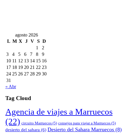
agosto 2026
L
M
X
J
V
S
D
1
2
3
4
5
6
7
8
9
10
11
12
13
14
15
16
17
18
19
20
21
22
23
24
25
26
27
28
29
30
31
« Abr
Tag Cloud
Agencia de viajes a Marruecos
(22)
circuito Marruecos
(5)
consejos para viajar a Marruecos
(5)
Desierto del Sahara Marruecos
(8)
desierto del sahara
(6)