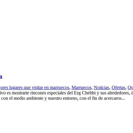
a
jores lugares que visitar en marruecos
,
Marruecos
,
Noticias
,
Ofertas
,
Qu
 mostrarte rincones especiales del Erg Chebbi y sus alrededores, desd
con el medio ambiente y nuestro entorno, con el fin de acercaros...