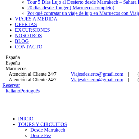
Tour 5 Días Lujo al Desierto desde Marrakech – Sahara
20 dias desde Tanger ( Marruecos completo)
Por qué contratar un viaje de lujo en Marruecos con Viaj
VIAJES A MEDIDA
OFERTAS
EXCURSIONES
NOSOTROS
BLOG
CONTACTO
España
España
Marruecos
Atención al Cliente 24/7
|
Viajesdesierto@gmail.com
|
Atención al Cliente 24/7
|
Viajesdesierto@gmail.com
|
Reservar
Italiano
Português
INICIO
TOURS Y CIRCUITOS
Desde Marrakech
Desde Fez