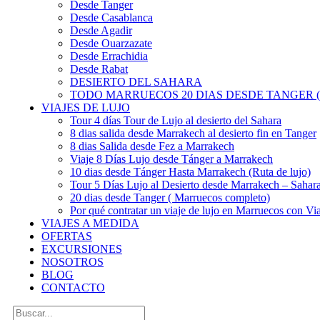
Desde Tanger
Desde Casablanca
Desde Agadir
Desde Ouarzazate
Desde Errachidia
Desde Rabat
DESIERTO DEL SAHARA
TODO MARRUECOS 20 DIAS DESDE TANGER (
VIAJES DE LUJO
Tour 4 días Tour de Lujo al desierto del Sahara
8 dias salida desde Marrakech al desierto fin en Tanger
8 dias Salida desde Fez a Marrakech
Viaje 8 Días Lujo desde Tánger a Marrakech
10 dias desde Tánger Hasta Marrakech (Ruta de lujo)
Tour 5 Días Lujo al Desierto desde Marrakech – Saha
20 dias desde Tanger ( Marruecos completo)
Por qué contratar un viaje de lujo en Marruecos con Via
VIAJES A MEDIDA
OFERTAS
EXCURSIONES
NOSOTROS
BLOG
CONTACTO