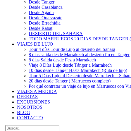
Desde Tanger
Desde Casablanca
Desde Agadir
Desde Ouarzazate
Desde Errachidia
Desde Rabat
DESIERTO DEL SAHARA
TODO MARRUECOS 20 DIAS DESDE TANGER (
VIAJES DE LUJO
Tour 4 días Tour de Lujo al desierto del Sahara
8 dias salida desde Marrakech al desierto fin en Tanger
8 dias Salida desde Fez a Marrakech
Viaje 8 Días Lujo desde Tánger a Marrakech
10 dias desde Tánger Hasta Marrakech (Ruta de lujo)
Tour 5 Días Lujo al Desierto desde Marrakech – Saha
20 dias desde Tanger ( Marruecos completo)
Por qué contratar un viaje de lujo en Marruecos con Via
VIAJES A MEDIDA
OFERTAS
EXCURSIONES
NOSOTROS
BLOG
CONTACTO