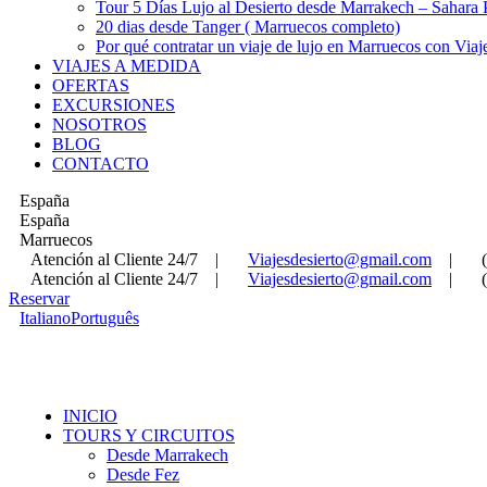
Tour 5 Días Lujo al Desierto desde Marrakech – Sahara
20 dias desde Tanger ( Marruecos completo)
Por qué contratar un viaje de lujo en Marruecos con Viaj
VIAJES A MEDIDA
OFERTAS
EXCURSIONES
NOSOTROS
BLOG
CONTACTO
España
España
Marruecos
Atención al Cliente 24/7
|
Viajesdesierto@gmail.com
|
Atención al Cliente 24/7
|
Viajesdesierto@gmail.com
|
Reservar
Italiano
Português
INICIO
TOURS Y CIRCUITOS
Desde Marrakech
Desde Fez