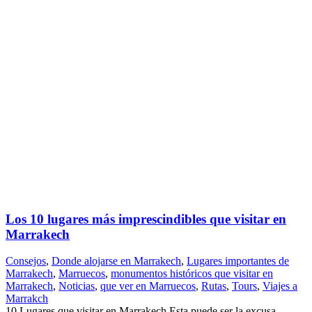
Los 10 lugares más imprescindibles que visitar en
Marrakech
Consejos
,
Donde alojarse en Marrakech
,
Lugares importantes de
Marrakech
,
Marruecos
,
monumentos históricos que visitar en
Marrakech
,
Noticias
,
que ver en Marruecos
,
Rutas
,
Tours
,
Viajes a
Marrakch
10 Lugares que visitar en Marrakech Esta puede ser la excusa