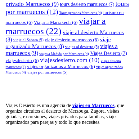
tours
privado Marruecos
(9)
tours desierto marruecos
(7)
por marruecos
(12)
turismo en
Tours privados Marruecos
(4)
viajar a
marruecos
(6)
Viajar a Marrakech
(6)
marruecos
(22)
viaje al desierto Marruecos
(8)
viaje
viaje desierto marruecos
(6)
viaje al Sahara
(5)
viajes a
organizado Marruecos
(8)
viajes al desierto
(5)
marruecos
(9)
Viajes Desierto
(7)
viajes a Medida por Marruecos
(4)
viajesdesierto.com
(10)
viajesdesierto
(6)
viajes desierto
viajes organizados a Marruecos
(6)
marruecos
(4)
viajes organizados
viajes por marruecos
(5)
Marruecos
(4)
Viajes Desierto es una agencia de
viajes en Marruecos
, que
organiza circuitos al desierto de Merzouga, Zagora, visitas
guiadas, excursiones, viajes privados para familias, viajes
organizados para parejas y todo lo que necesites.