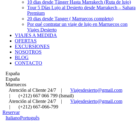
10 dias desde Tánger Hasta Marrakech (Ruta de lujo)
Tour 5 Días Lujo al Desierto desde Marrakech – Sahara
Premium
20 dias desde Tanger ( Marruecos completo)
Por qué contratar un viaje de lujo en Marruecos con
Viajes Desierto
VIAJES A MEDIDA
OFERTAS
EXCURSIONES
NOSOTROS
BLOG
CONTACTO
España
España
Marruecos
Atención al Cliente 24/7
|
Viajesdesierto@gmail.com
|
(+212) 667 066 799 (Ismail)
Atención al Cliente 24/7
|
Viajesdesierto@gmail.com
|
(+212) 667-066-799
Reservar
Italiano
Português