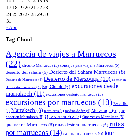
10
11
12
13
14
15
16
17
18
19
20
21
22
23
24
25
26
27
28
29
30
31
« Abr
Tag Cloud
Agencia de viajes a Marruecos
(22)
circuito Marruecos
(5)
consejos para viajar a Marruecos
(5)
Desierto del Sahara Marruecos
(8)
desierto del sahara
(6)
Desierto de Merzouga
(10)
Desierto de Marruecos
(4)
dormir en
excursiones desde
Erg Chebbi
(6)
el desierto marruecos
(4)
marrakech
(11)
excursiones desierto marruecos
(5)
excursiones por marruecos
(18)
Fez el-Bali
Marrakech
(8)
Merzouga
(6)
que
(4)
marruecos
(4)
medina de fez
(4)
Que ver en Fez
(7)
hacer en Marrakech
(5)
Que ver en Marrakech
(5)
rutas
que ver en Marruecos
(6)
rutas desierto marruecos
(6)
por marruecos
(14)
tour
sahara marruecos
(6)