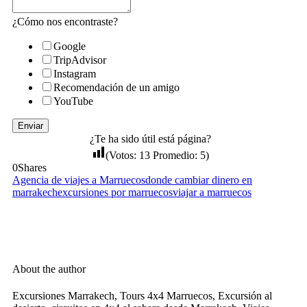
¿Cómo nos encontraste?
Google
TripAdvisor
Instagram
Recomendación de un amigo
YouTube
Enviar
¿Te ha sido útil está página?
(Votos:
13
Promedio:
5
)
0
Shares
Agencia de viajes a Marruecos
donde cambiar dinero en
marrakech
excursiones por marruecos
viajar a marruecos
About the author
Excursiones Marrakech, Tours 4x4 Marruecos, Excursión al