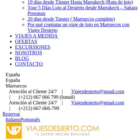
10 dias desde Tánger Hasta Marrakech (Ruta de lujo)
Tour 5 Días Lujo al Desierto desde Marrakech – Sahara
Premium
20 dias desde Tanger ( Marruecos completo)
Por qué contratar un viaje de lujo en Marruecos con
Viajes Desierto
VIAJES A MEDIDA
OFERTAS
EXCURSIONES
NOSOTROS
BLOG
CONTACTO
España
España
Marruecos
Atención al Cliente 24/7
|
Viajesdesierto@gmail.com
|
(+212) 667 066 799 (Ismail)
Atención al Cliente 24/7
|
Viajesdesierto@gmail.com
|
(+212) 667-066-799
Reservar
Italiano
Português