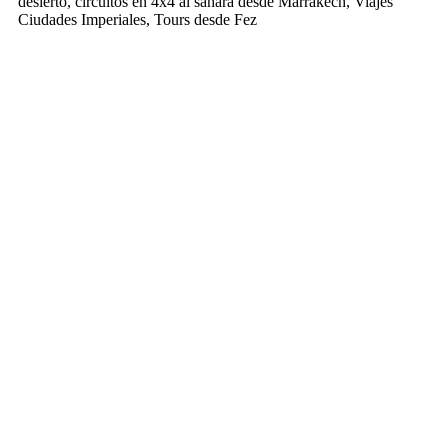
desierto, circuitos en 4x4 al sahara desde Marrakech, Viajes
Ciudades Imperiales, Tours desde Fez