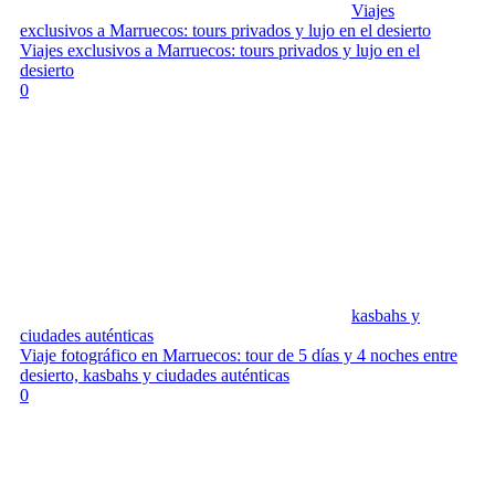
Viajes
exclusivos a Marruecos: tours privados y lujo en el desierto
Viajes exclusivos a Marruecos: tours privados y lujo en el
desierto
0
kasbahs y
ciudades auténticas
Viaje fotográfico en Marruecos: tour de 5 días y 4 noches entre
desierto, kasbahs y ciudades auténticas
0