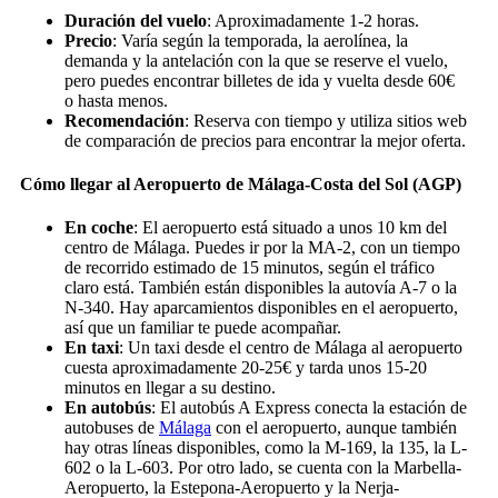
Duración del vuelo
: Aproximadamente 1-2 horas.
Precio
: Varía según la temporada, la aerolínea, la
demanda y la antelación con la que se reserve el vuelo,
pero puedes encontrar billetes de ida y vuelta desde 60€
o hasta menos.
Recomendación
: Reserva con tiempo y utiliza sitios web
de comparación de precios para encontrar la mejor oferta.
Cómo llegar al Aeropuerto de Málaga-Costa del Sol (AGP)
En coche
: El aeropuerto está situado a unos 10 km del
centro de Málaga. Puedes ir por la MA-2, con un tiempo
de recorrido estimado de 15 minutos, según el tráfico
claro está. También están disponibles la autovía A-7 o la
N-340. Hay aparcamientos disponibles en el aeropuerto,
así que un familiar te puede acompañar.
En taxi
: Un taxi desde el centro de Málaga al aeropuerto
cuesta aproximadamente 20-25€ y tarda unos 15-20
minutos en llegar a su destino.
En autobús
: El autobús A Express conecta la estación de
autobuses de
Málaga
con el aeropuerto, aunque también
hay otras líneas disponibles, como la M-169, la 135, la L-
602 o la L-603. Por otro lado, se cuenta con la Marbella-
Aeropuerto, la Estepona-Aeropuerto y la Nerja-