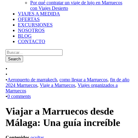
Por qué contratar un viaje de lujo en Marruecos
con Viajes Desierto
VIAJES A MEDIDA
OFERTAS
EXCURSIONES
NOSOTROS
BLOG
CONTACTO
•
•
•
Aeropuerto de marrakech
,
como llegar a Marruecos
,
fin de año
2024 Marruecos
,
Viaje a Marruecos
,
Viajes organizados a
Marruecos
•
0 comments
Viajar a Marruecos desde
Málaga: Una guía increíble
Contenidos
ocultar