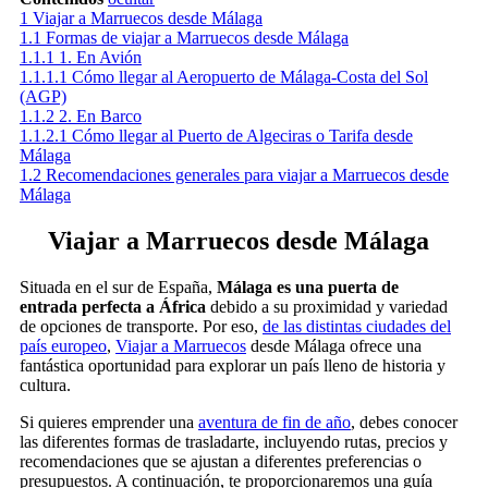
1
Viajar a Marruecos desde Málaga
1.1
Formas de viajar a Marruecos desde Málaga
1.1.1
1. En Avión
1.1.1.1
Cómo llegar al Aeropuerto de Málaga-Costa del Sol
(AGP)
1.1.2
2. En Barco
1.1.2.1
Cómo llegar al Puerto de Algeciras o Tarifa desde
Málaga
1.2
Recomendaciones generales para viajar a Marruecos desde
Málaga
Viajar a Marruecos desde Málaga
Situada en el sur de España,
Málaga es una puerta de
entrada perfecta a África
debido a su proximidad y variedad
de opciones de transporte. Por eso,
de las distintas ciudades del
país europeo
,
Viajar a Marruecos
desde Málaga ofrece una
fantástica oportunidad para explorar un país lleno de historia y
cultura.
Si quieres emprender una
aventura de fin de año
, debes conocer
las diferentes formas de trasladarte, incluyendo rutas, precios y
recomendaciones que se ajustan a diferentes preferencias o
presupuestos. A continuación, te proporcionaremos una guía